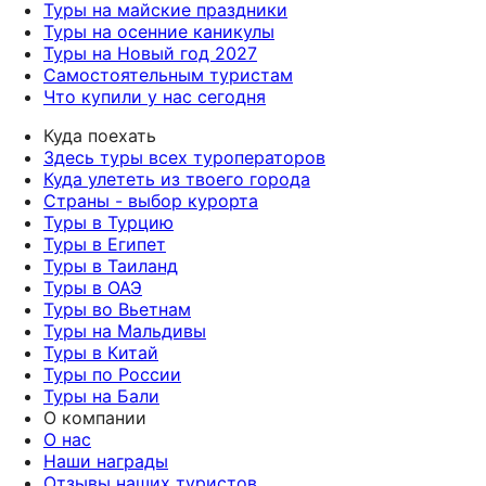
Туры на майские праздники
Туры на осенние каникулы
Туры на Новый год 2027
Самостоятельным туристам
Что купили у нас сегодня
Куда поехать
Здесь туры всех туроператоров
Куда улететь из твоего города
Страны - выбор курорта
Туры в Турцию
Туры в Египет
Туры в Таиланд
Туры в ОАЭ
Туры во Вьетнам
Туры на Мальдивы
Туры в Китай
Туры по России
Туры на Бали
О компании
О нас
Наши награды
Отзывы наших туристов