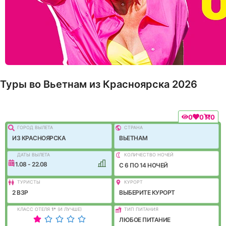
Туры во Вьетнам из Красноярска 2026
0
0
0
ГОРОД ВЫЛEТА
СТРАНА
ИЗ КРАСНОЯРСКА
ВЬЕТНАМ
ДАТЫ ВЫЛЕТА
КОЛИЧЕСТВО НОЧЕЙ
11.08 - 22.08
C 6 ПО 14 НОЧЕЙ
ТУРИСТЫ
КУРОРТ
2 ВЗР
ВЫБЕРИТЕ КУРОРТ
КЛАСС ОТЕЛЯ
1
*
(И ЛУЧШЕ)
ТИП ПИТАНИЯ
ЛЮБОЕ ПИТАНИЕ