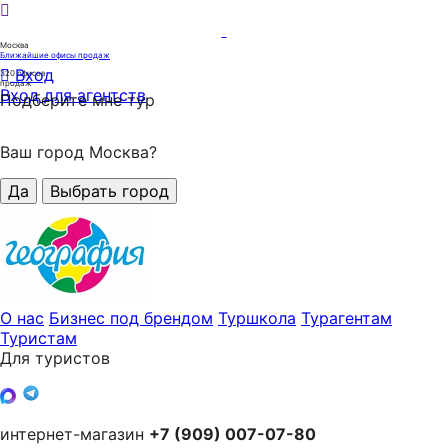
Москва
Ближайшие офисы продаж
Вход
320
офисов
продаж
Вход для агентств
Подберите мне тур
Ваш город Москва?
Да
Выбрать город
О нас
Бизнес под брендом
Туршкола
Турагентам
Туристам
Для туристов
интернет-магазин
+7 (909) 007-07-80