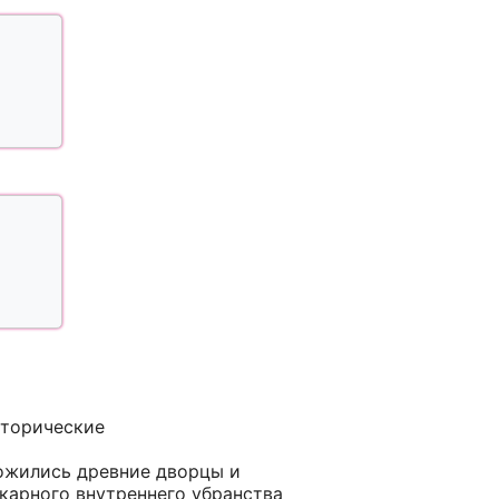
сторические
ложились древние дворцы и
карного внутреннего убранства