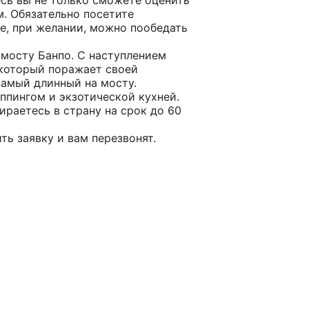
есь вы не только сможете оценить
м. Обязательно посетите
е, при желании, можно пообедать
 мосту Банпо. С наступлением
 который поражает своей
самый длинный на мосту.
ппингом и экзотической кухней.
раетесь в страну на срок до 60
ь заявку и вам перезвонят.