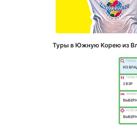
Туры в Южную Корею из В
ГОРОД 
ИЗ ВЛ
ТУРИС
2 ВЗР
НАЗВАН
ВЫБЕРИ
УСЛУГИ
ВЫБЕРИ