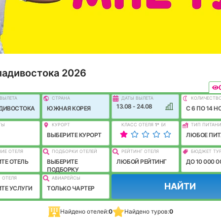
ладивостока 2026
ВЫЛEТА
СТРАНА
ДАТЫ ВЫЛЕТА
КОЛИЧЕСТВ
13.08 - 24.08
АДИВОСТОКА
ЮЖНАЯ КОРЕЯ
C 6 ПО 14 Н
ТЫ
КУРОРТ
КЛАСС ОТЕЛЯ
1
*
(И
ТИП ПИТАН
ЛУЧШЕ)
ВЫБЕРИТЕ КУРОРТ
ЛЮБОЕ ПИТ
ИЕ ОТЕЛЯ
ПОДБОРКИ ОТЕЛЕЙ
РЕЙТИНГ ОТЕЛЯ
БЮДЖЕТ ТУ
ТЕ ОТЕЛЬ
ВЫБЕРИТЕ
ЛЮБОЙ РЕЙТИНГ
ДО 10 000 0
ПОДБОРКУ
 ОТЕЛЯ
АВИАРЕЙСЫ
НАЙТИ
ТЕ УСЛУГИ
ТОЛЬКО ЧАРТЕР
Найдено отелей:
0
Найдено туров:
0