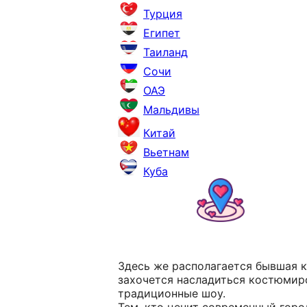
Турция
Египет
Таиланд
Сочи
ОАЭ
Мальдивы
Китай
Вьетнам
Куба
Здесь же располагается бывшая к
захочется насладиться костюмиро
традиционные шоу.