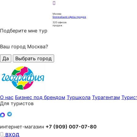
Москва
Ближайшие офисы продаж
320
офисов
продаж
Подберите мне тур
Ваш город Москва?
Да
Выбрать город
О нас
Бизнес под брендом
Туршкола
Турагентам
Турис
Для туристов
интернет-магазин
+7 (909) 007-07-80
вход