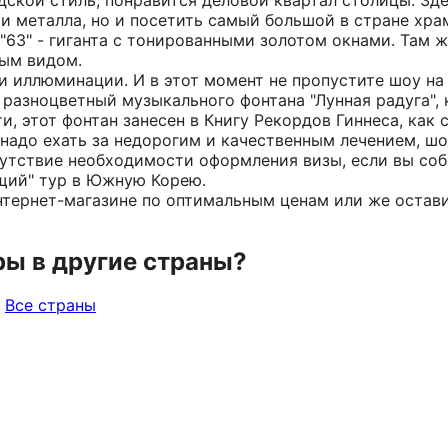
дской стиль, понравится деловой квартал столицы. Зд
 и металла, но и посетить самый большой в стране хра
63" - гиганта с тонированными золотом окнами. Там ж
ым видом.
и иллюминации. И в этот момент не пропустите шоу на
 разноцветный музыкального фонтана "Лунная радуга",
, этот фонтан занесен в Книгу Рекордов Гиннеса, как 
надо ехать за недорогим и качественным лечением, шо
тствие необходимости оформления визы, если вы соби
ящий" тур в Южную Корею.
тернет-магазине по оптимальным ценам или же оставит
ры в другие страны?
Все страны