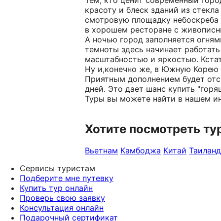
Тем, кто ценит современный горо
красоту и блеск зданий из стекла
смотровую площадку небоскреба "
в хорошем ресторане с живописн
А ночью город заполняется огням
темноты здесь начинает работать
масштабностью и яркостью. Кстати
Ну и,конечно же, в Южную Корею 
Приятным дополнением будет отсу
дней. Это дает шанс купить "гор
Туры вы можете найти в нашем ин
Хотите посмотреть ту
Вьетнам
Камбоджа
Китай
Таиланд
Сервисы туристам
Подберите мне путевку
Купить тур онлайн
Проверь свою заявку
Консультация онлайн
Подарочный сертификат