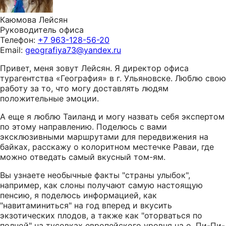
Каюмова Лейсян
Руководитель офиса
Телефон:
+7 963-128-56-20
Email:
geografiya73@yandex.ru
Привет, меня зовут Лейсян. Я директор офиса
турагентства «География» в г. Ульяновске. Люблю свою
работу за то, что могу доставлять людям
положительные эмоции.
А еще я люблю Таиланд и могу назвать себя экспертом
по этому направлению. Поделюсь с вами
эксклюзивными маршрутами для передвижения на
байках, расскажу о колоритном местечке Раваи, где
можно отведать самый вкусный том-ям.
Вы узнаете необычные факты "страны улыбок",
например, как слоны получают самую настоящую
пенсию, я поделюсь информацией, как
"навитаминиться" на год вперед и вкусить
экзотических плодов, а также как "оторваться по
полной" на тусовках европейского уровня на о. Пи-Пи-