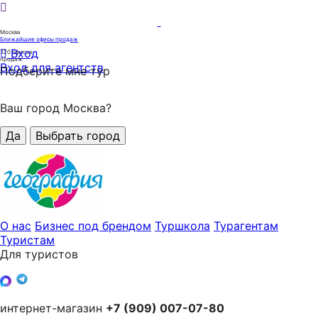
Москва
Ближайшие офисы продаж
Вход
320
офисов
продаж
Вход для агентств
Подберите мне тур
Ваш город Москва?
Да
Выбрать город
О нас
Бизнес под брендом
Туршкола
Турагентам
Туристам
Для туристов
интернет-магазин
+7 (909) 007-07-80