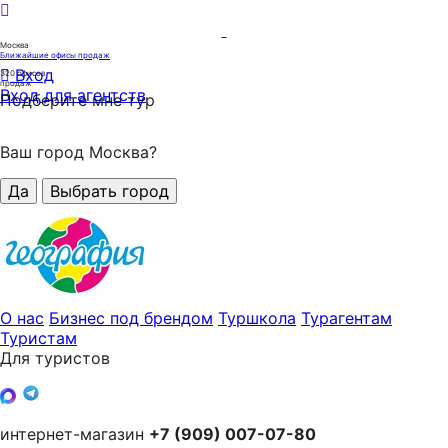
Москва
Ближайшие офисы продаж
Вход
320
офисов
продаж
Вход для агентств
Подберите мне тур
Ваш город Москва?
Да
Выбрать город
О нас
Бизнес под брендом
Туршкола
Турагентам
Туристам
Для туристов
интернет-магазин
+7 (909) 007-07-80