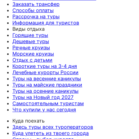
Заказать трансфер
Способы оплаты
Рассрочка на туры
Информация для туристов
Виды отдыха
Горящие туры
Дешевые туры
Речные круизы
Морские круизы
Отдых с детьми
Короткие туры на 3-4 дня
Лечебные курорты России
Туры на весенние каникулы
Туры на майские праздники
Туры на осенние каникулы
Туры на Новый год 2027
Самостоятельным туристам
Что купили у нас сегодня
Куда поехать
Здесь туры всех туроператоров
Куда улететь из твоего города