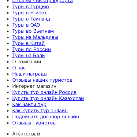
Страны - выбор курорта
Туры в Турцию
Туры в Египет
Туры в Таиланд
Туры в ОАЭ
Туры во Вьетнам
Туры на Мальдивы
Туры в Китай
Туры по России
Туры на Бали
О компании
О нас
Наши награды
Отзывы наших туристов
Интернет магазин
Купить тур онлайн Россия
Купить тур онлайн Казахстан
Как найти тур
Как купить тур онлайн
Подписать договор онлайн
Отзывы туристов
Агентствам