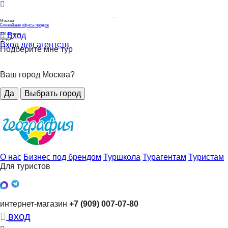
Москва
Ближайшие офисы продаж
Вход
320
офисов
продаж
Вход для агентств
Подберите мне тур
Ваш город Москва?
Да
Выбрать город
О нас
Бизнес под брендом
Туршкола
Турагентам
Туристам
Для туристов
интернет-магазин
+7 (909) 007-07-80
вход