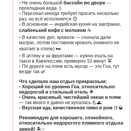
▫️ Не очень большой
бассейн во дворе
—
прохладная вода 💧
▫️ Персонал иногда требует просить несколько
раз, но всё исполняется 😊
▫️ В основном — индийская кухня на завтраках,
слабенький кофе с молоком
☕️
▫️ В качестве доп. кровати — сначала дали
матрас, потом поставили кровать (немного не
хватает в отеле) 🛏️
▫️ В аптеку и за фруктами — нужно ехать на
такси в Кавелоссим, примерно 10 минут 🚖
▫️ По дороге на пляж есть мусор — это Гоа, тут
везде так 🌿
Что сделало наш отдых прекрасным:
▫️
Хороший по уровню Гоа, относительно
недорогой и стильный отель
🌟
▫️
Очень красивый, чистейший океан и пляж
— так много я давно не купалась 💪🌊
▫️
Вкусная еда, качественное пиво и ром
🍺🥃
Рекомендую для хорошего, спокойного,
относительно недорогого пляжного отдыха
зимой!
🏝️✨