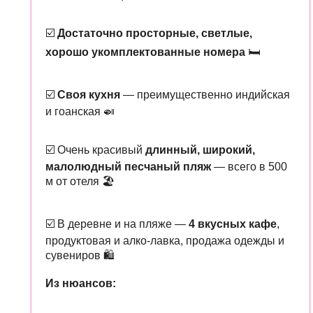
☑️
Достаточно просторные, светлые,
хорошо укомплектованные номера
🛏️
☑️
Своя кухня
— преимущественно индийская
и гоанская 🍛
☑️ Очень красивый
длинный, широкий,
малолюдный песчаный пляж
— всего в 500
м от отеля 🏖️
☑️ В деревне и на пляже —
4 вкусных кафе
,
продуктовая и алко-лавка, продажа одежды и
сувениров 🛍️
Из нюансов: