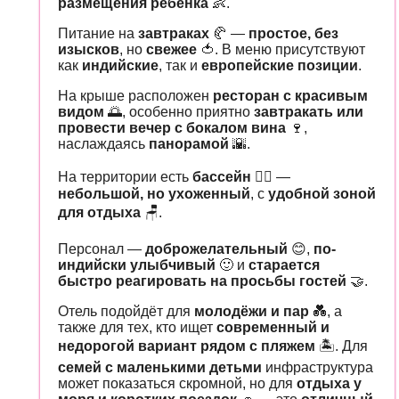
размещения ребёнка
👶.
Питание на
завтраках
🥐 —
простое, без
изысков
, но
свежее
🍅. В меню присутствуют
как
индийские
, так и
европейские позиции
.
На крыше расположен
ресторан с красивым
видом
🌅, особенно приятно
завтракать или
провести вечер с бокалом вина
🍷,
наслаждаясь
панорамой
🌇.
На территории есть
бассейн
🏊‍♂️ —
небольшой, но ухоженный
, с
удобной зоной
для отдыха
🪑.
Персонал —
доброжелательный
😊,
по-
индийски улыбчивый
🙂 и
старается
быстро реагировать на просьбы гостей
🤝.
Отель подойдёт для
молодёжи и пар
💑, а
также для тех, кто ищет
современный и
недорогой вариант рядом с пляжем
🏝️. Для
семей с маленькими детьми
инфраструктура
может показаться скромной, но для
отдыха у