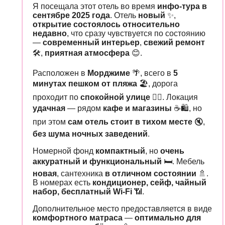
Я посещала этот отель во время
инфо-тура в
сентябре 2025 года
. Отель
новый
✨,
открытие состоялось относительно
недавно
, что сразу чувствуется по состоянию
—
современный интерьер
,
свежий ремонт
🛠️,
приятная атмосфера
😊.
Расположен в
Морджиме
🌴, всего в
5
минутах пешком от пляжа
🏖️, дорога
проходит по
спокойной улице
🚶‍♂️. Локация
удачная
— рядом
кафе и магазины
☕🛍️, но
при этом
сам отель стоит в тихом месте
🔇,
без шума ночных заведений
.
Номерной фонд
компактный
, но
очень
аккуратный и функциональный
🛏️. Мебель
новая
, сантехника
в отличном состоянии
🚿.
В номерах есть
кондиционер, сейф, чайный
набор, бесплатный Wi-Fi
📶.
Дополнительное место предоставляется в виде
комфортного матраса
—
оптимально для