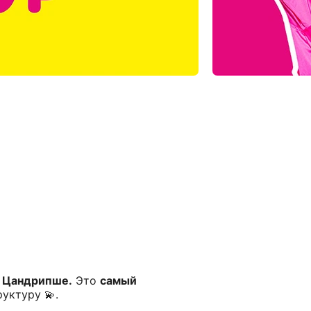
в Цандрипше.
Это
самый
уктуру 💫.