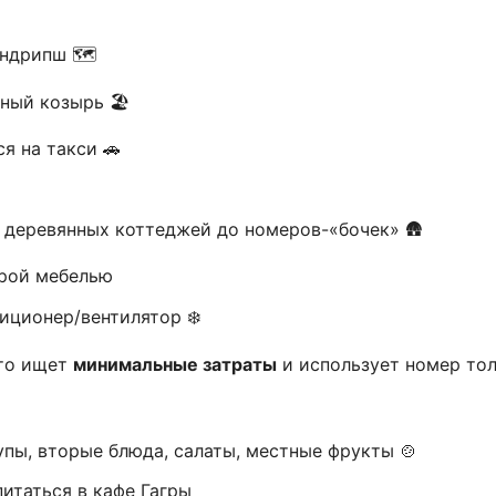
ндрипш 🗺️
ный козырь 🏖️
я на такси 🚗
т деревянных коттеджей до номеров-«бочек» 🛖
рой мебелью
диционер/вентилятор ❄️
кто ищет
минимальные затраты
и использует номер толь
супы, вторые блюда, салаты, местные фрукты 🍲
итаться в кафе Гагры