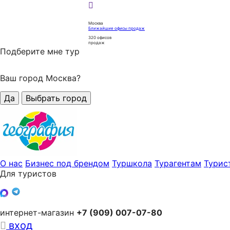
Москва
Ближайшие офисы продаж
320
офисов
продаж
Подберите мне тур
Ваш город Москва?
Да
Выбрать город
О нас
Бизнес под брендом
Туршкола
Турагентам
Турис
Для туристов
интернет-магазин
+7 (909) 007-07-80
вход