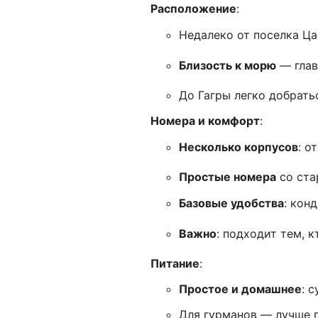
Расположение
:
Недалеко от поселка Ца
Близость к морю
— глав
До Гагры легко добратьс
Номера и комфорт
:
Несколько корпусов
: о
Простые номера
со ста
Базовые удобства
: кон
Важно
: подходит тем, 
Питание
:
Простое и домашнее
: 
Для гурманов — лучше п