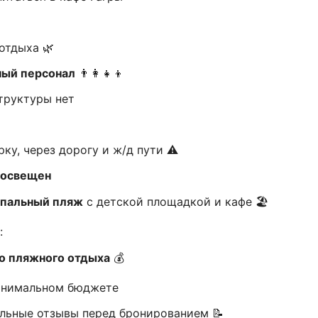
отдыха 🌿
ый персонал
👨👩👧👦
труктуры нет
орку, через дорогу и ж/д пути ⚠️
 освещен
пальный пляж
с детской площадкой и кафе 🏖️
:
о пляжного отдыха
💰
нимальном бюджете
альные отзывы перед бронированием 📝