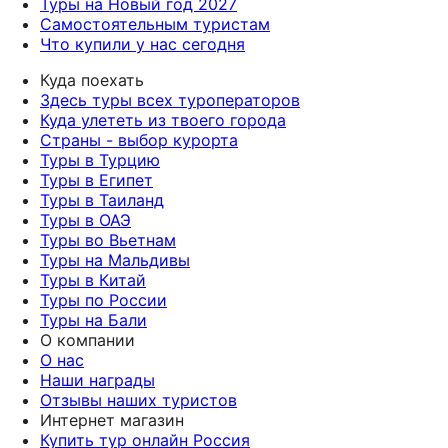
Туры на Новый год 2027
Самостоятельным туристам
Что купили у нас сегодня
Куда поехать
Здесь туры всех туроператоров
Куда улететь из твоего города
Страны - выбор курорта
Туры в Турцию
Туры в Египет
Туры в Таиланд
Туры в ОАЭ
Туры во Вьетнам
Туры на Мальдивы
Туры в Китай
Туры по России
Туры на Бали
О компании
О нас
Наши награды
Отзывы наших туристов
Интернет магазин
Купить тур онлайн Россия