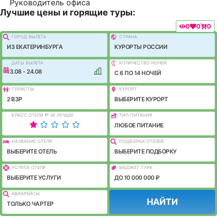
Руководитель офиса
Лучшие цены и горящие туры:
0
0
0
ГОРОД ВЫЛEТА
СТРАНА
ИЗ ЕКАТЕРИНБУРГА
КУРОРТЫ РОССИИ
ДАТЫ ВЫЛЕТА
КОЛИЧЕСТВО НОЧЕЙ
13.08 - 24.08
C 6 ПО 14 НОЧЕЙ
ТУРИСТЫ
КУРОРТ
2 ВЗР
ВЫБЕРИТЕ КУРОРТ
КЛАСС ОТЕЛЯ
1
*
(И ЛУЧШЕ)
ТИП ПИТАНИЯ
ЛЮБОЕ ПИТАНИЕ
НАЗВАНИЕ ОТЕЛЯ
ПОДБОРКИ ОТЕЛЕЙ
ВЫБЕРИТЕ ОТЕЛЬ
ВЫБЕРИТЕ ПОДБОРКУ
УСЛУГИ ОТЕЛЯ
БЮДЖЕТ ТУРА
ВЫБЕРИТЕ УСЛУГИ
ДО 10 000 000 ₽
АВИАРЕЙСЫ
НАЙТИ
ТОЛЬКО ЧАРТЕР