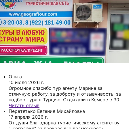
Ольга
10 июля 2026 г.
Огромное спасибо тур агенту Марине за
отличную работу, за доброту и отзывчивость, за
подбор тура в Турцию. Отдыхали в Кемере с 30
июня по 8 июля. Очень понравилось. Спасибо.
Читать отзыв
Перетятько Евгения Михайловна
17 апреля 2026 г.
От души благодарна туристическому агентству
"География" за прекрасную возможность