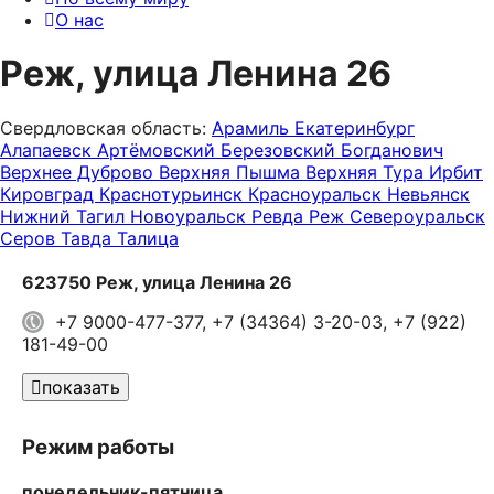
О нас
Реж, улица Ленина 26
Свердловская область:
Арамиль
Екатеринбург
Алапаевск
Артёмовский
Березовский
Богданович
Верхнее Дуброво
Верхняя Пышма
Верхняя Тура
Ирбит
Кировград
Краснотурьинск
Красноуральск
Невьянск
Нижний Тагил
Новоуральск
Ревда
Реж
Североуральск
Серов
Тавда
Талица
623750 Реж, улица Ленина 26
+7 9000-477-377, +7 (34364) 3-20-03, +7 (922)
181-49-00
показать
Режим работы
понедельник-пятница