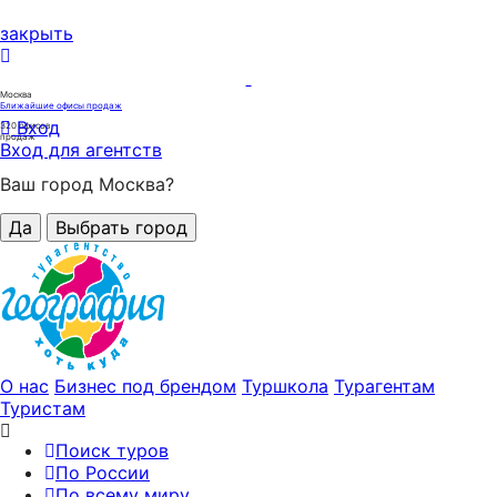
закрыть
Москва
Ближайшие офисы продаж
Вход
320
офисов
продаж
Вход для агентств
Ваш город Москва?
Да
Выбрать город
О нас
Бизнес под брендом
Туршкола
Турагентам
Туристам
Поиск туров
По России
По всему миру