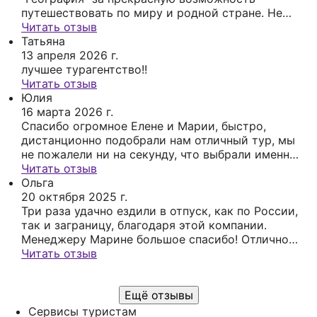
путешествовать по миру и родной стране. Не
буду перечислять страны, в которых побывала
Читать отзыв
благодаря "Географии", только скажу, что всегда
Татьяна
чувствовала заботу и чуткое отношение.
13 апреля 2026 г.
Мариночку считаю своим личным
лучшее турагентство!!
туристическим гидом. Спасибо большое!!!
Читать отзыв
Юлия
16 марта 2026 г.
Спасибо огромное Елене и Марии, быстро,
дистанционно подобрали нам отличный тур, мы
не пожалели ни на секунду, что выбрали именно
Географию
Читать отзыв
Ольга
20 октября 2025 г.
Три раза удачно ездили в отпуск, как по России,
так и заграницу, благодаря этой компании.
Менеджеру Марине большое спасибо! Отлично
нас проконсультировала, обязательно обратимся
Читать отзыв
ещё, всем советую.
Ещё отзывы
Сервисы туристам