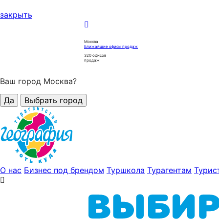
закрыть
Москва
Ближайшие офисы продаж
320
офисов
продаж
Ваш город Москва?
Да
Выбрать город
О нас
Бизнес под брендом
Туршкола
Турагентам
Турис