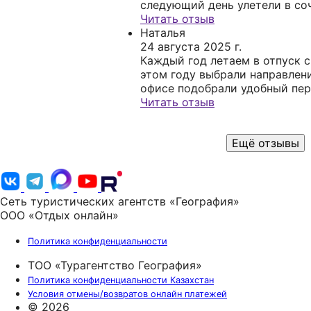
следующий день улетели в со
хорошо, было жарко, загорели
Читать отзыв
съездили на экскурсии и дов
Наталья
вернулись домой.Отель нам п
24 августа 2025 г.
хороший,чистый, до моря рек
Каждый год летаем в отпуск с
подать.Спасибо!
этом году выбрали направлени
офисе подобрали удобный пер
Тюмени, хороший отель в Мах
Читать отзыв
было организованно очень хо
дагестан какой радушный! На
Ещё отзывы
понравилось.
Сеть туристических агентств «География»
ООО «Отдых онлайн»
Политика конфиденциальности
ТОО «Турагентство География»
Политика конфиденциальности Казахстан
Условия отмены/возвратов онлайн платежей
© 2026