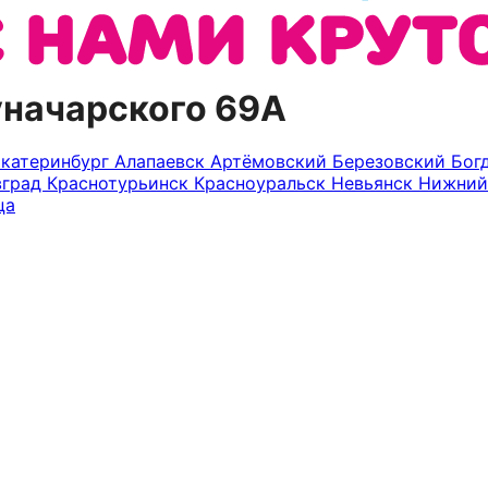
уначарского 69А
Екатеринбург
Алапаевск
Артёмовский
Березовский
Бог
вград
Краснотурьинск
Красноуральск
Невьянск
Нижний
ца