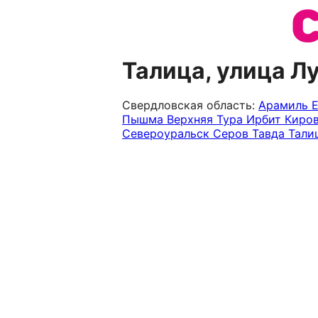
Талица, улица Л
Свердловская область:
Арамиль
Пышма
Верхняя Тура
Ирбит
Киро
Североуральск
Серов
Тавда
Тали