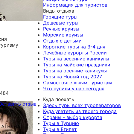
Информация для туристов
Виды отдыха
Горящие туры
Дешевые туры
Речные круизы
Морские круизы
сия
Отдых с детьми
туризму
Короткие туры на 3-4 дня
Лечебные курорты России
Туры на весенние каникулы
Туры на майские праздники
Туры на осенние каникулы
Туры на Новый год 2027
Самостоятельным туристам
Что купили у нас сегодня
-484
Куда поехать
Оставить отзыв
Здесь туры всех туроператоров
Куда улететь из твоего города
Страны - выбор курорта
Туры в Турцию
ТАТЬЯНА
Туры в Египет
20 октября