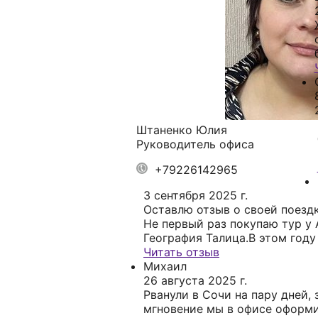
Штаненко Юлия
Руководитель офиса
+79226142965
3 сентября 2025 г.
Оставлю отзыв о своей поездк
Не первый раз покупаю тур у 
География Талица.В этом году
автобусным туром в
Читать отзыв
Астрахань,Элисту,Волгоград, 
Михаил
очень понравился, рекомендую
26 августа 2025 г.
Рванули в Сочи на пару дней, 
мгновение мы в офисе оформи