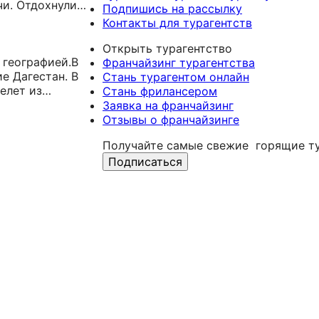
чи. Отдохнули
развлекались
году мы
Подпишись на рассылку
, искупались,
на самом
поехали в
Контакты для турагентств
ольные
лайнере.Спасибо
новый
онравился,
за впечатления
гостевой дом и
Открыть турагентство
ой
 географией.В
и за заботу!!!!!
были приятно
Франчайзинг турагентства
е Дагестан. В
удивлены, тур
Стань турагентом онлайн
елет из
вышел не
Стань фрилансером
ачкале, все
дорого на нашу
Заявка на франчайзинг
рошо.А
семью из 5
Отзывы о франчайзинге
м все
человек, а
Получайте самые свежие
горящие ту
номер был
роскошный как
Подписаться
в приличном
отеле! Нам
очень
понравилось.