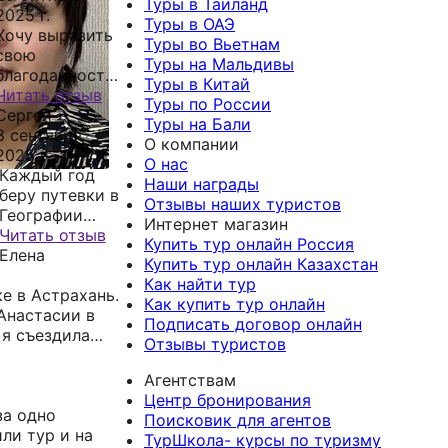
Туры в Таиланд
2025 г.
Туры в ОАЭ
Хочу выразить
Туры во Вьетнам
свою
Туры на Мальдивы
благодарность
Туры в Китай
Настеньке!
Читать отзыв
Туры по России
Покупаем туры
Сергей
Туры на Бали
не первый год.
8 сентября
О компании
В этом году мы
2025 г.
О нас
купили круиз
Каждый год
Наши награды
из сочи в
беру путевки в
Отзывы наших туристов
турцию на
Географии
Интернет магазин
астория гранде,
Талица, все
Читать отзыв
Купить тур онлайн Россия
какое
устраивает,
Елена
Купить тур онлайн Казахстан
прекрасное
Анастасия
Как найти тур
е в Астрахань.
путешествие!!!!
подбирает на
Как купить тур онлайн
Анастасии в
Мы запомнили
нашу семью
Подписать договор онлайн
 я съездила
его навсегда,
удобный
Отзывы туристов
было очень
перелет и
в общем тур
весело,
хорошие
Агентствам
!!!
комфортно и
гостевые
Центр бронирования
за одно
красиво! Гуляли
домики в
Поисковик для агентов
ли тур и на
по Стамбулу,
сочи.в 2025
ТурШкола- курсы по туризму