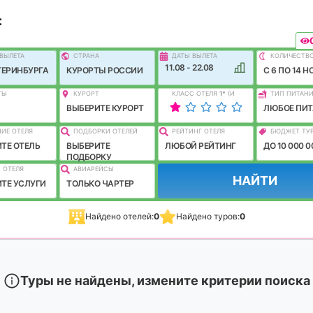
:
ВЫЛEТА
СТРАНА
ДАТЫ ВЫЛЕТА
КОЛИЧЕСТВ
11.08 - 22.08
ТЕРИНБУРГА
КУРОРТЫ РОССИИ
C 6 ПО 14 Н
ТЫ
КУРОРТ
КЛАСС ОТЕЛЯ
1
*
(И
ТИП ПИТАН
ЛУЧШЕ)
ВЫБЕРИТЕ КУРОРТ
ЛЮБОЕ ПИТ
ИЕ ОТЕЛЯ
ПОДБОРКИ ОТЕЛЕЙ
РЕЙТИНГ ОТЕЛЯ
БЮДЖЕТ ТУ
ТЕ ОТЕЛЬ
ВЫБЕРИТЕ
ЛЮБОЙ РЕЙТИНГ
ДО 10 000 0
ПОДБОРКУ
 ОТЕЛЯ
АВИАРЕЙСЫ
НАЙТИ
ТЕ УСЛУГИ
ТОЛЬКО ЧАРТЕР
Найдено отелей:
0
Найдено туров:
0
Туры не найдены, измените критерии поиска