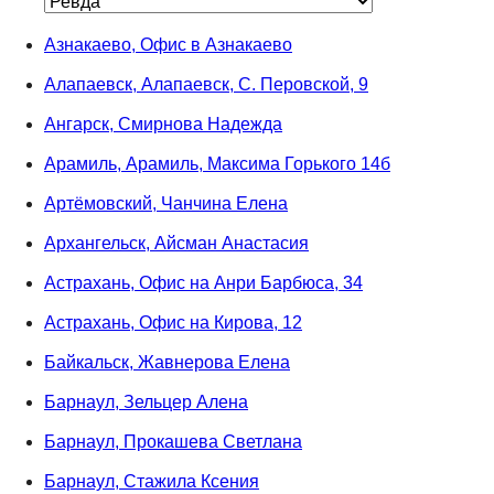
Азнакаево, Офис в Азнакаево
Алапаевск, Алапаевск, С. Перовской, 9
Ангарск, Смирнова Надежда
Арамиль, Арамиль, Максима Горького 14б
Артёмовский, Чанчина Елена
Архангельск, Айсман Анастасия
Астрахань, Офис на Анри Барбюса, 34
Астрахань, Офис на Кирова, 12
Байкальск, Жавнерова Елена
Барнаул, Зельцер Алена
Барнаул, Прокашева Светлана
Барнаул, Стажила Ксения