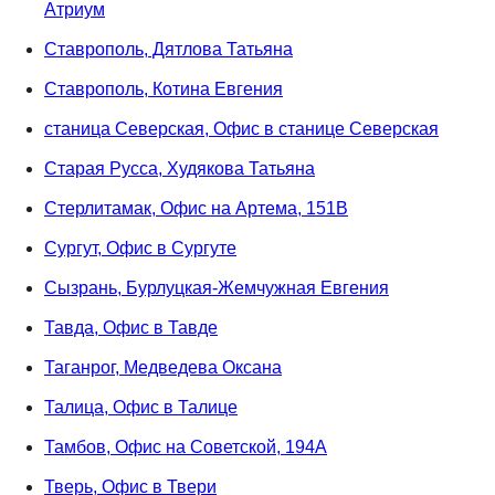
Атриум
Ставрополь, Дятлова Татьяна
Ставрополь, Котина Евгения
станица Северская, Офис в станице Северская
Старая Русса, Худякова Татьяна
Стерлитамак, Офис на Артема, 151В
Сургут, Офис в Сургуте
Сызрань, Бурлуцкая-Жемчужная Евгения
Тавда, Офис в Тавде
Таганрог, Медведева Оксана
Талица, Офис в Талице
Тамбов, Офис на Советской, 194А
Тверь, Офис в Твери