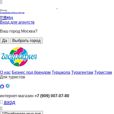
Москва
Ближайшие офисы продаж
Вход
320
офисов
продаж
Вход для агентств
Ваш город Москва?
Да
Выбрать город
О нас
Бизнес под брендом
Туршкола
Турагентам
Туристам
Для туристов
интернет-магазин
+7 (909) 007-07-80
вход
Подберите мне тур