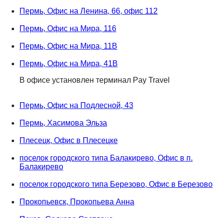
Пермь, Офис на Ленина, 66, офис 112
Пермь, Офис на Мира, 116
Пермь, Офис на Мира, 11В
Пермь, Офис на Мира, 41В
В офисе установлен терминал Pay Travel
Пермь, Офис на Подлесной, 43
Пермь, Хасимова Эльза
Плесецк, Офис в Плесецке
поселок городского типа Балакирево, Офис в п.
Балакирево
поселок городского типа Березово, Офис в Березово
Прокопьевск, Прокопьева Анна