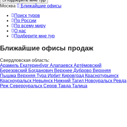
Москва
Ближайшие офисы
Поиск туров
По России
По всему миру
О нас
Подберите мне тур
Ближайшие офисы продаж
Свердловская область:
Арамиль
Екатеринбург
Алапаевск
Артёмовский
Березовский
Богданович
Верхнее Дуброво
Верхняя
Пышма
Верхняя Тура
Ирбит
Кировград
Краснотурьинск
Красноуральск
Невьянск
Нижний Тагил
Новоуральск
Ревда
Реж
Североуральск
Серов
Тавда
Талица