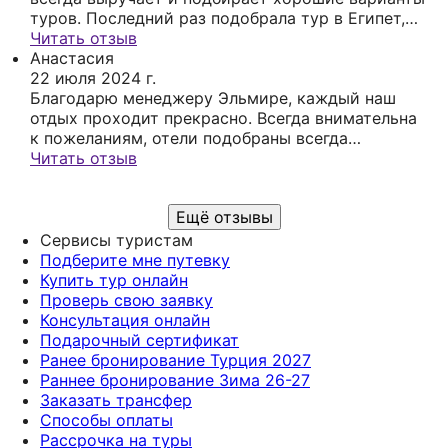
туров. Последний раз подобрала тур в Египет,
съездили прекрасно, все понравилось, отель
Читать отзыв
старенький, но чистый, мы там только спали, да
Анастасия
мылись, пляж и море восхитительны, прямо
22 июля 2024 г.
остались довольны и благодарны.
Благодарю менеджеру Эльмире, каждый наш
отдых проходит прекрасно. Всегда внимательна
к пожеланиям, отели подобраны всегда
качественно, соответствуют нашим
Читать отзыв
требованиям. Всегда поможет с оформлением
документов, объяснит, если что то не понятно.
Ещё отзывы
Всегда на связи. Много лет сотрудничаем
именно с Эльмирой, желаю успехов и
Сервисы туристам
процветания
Подберите мне путевку
Купить тур онлайн
Проверь свою заявку
Консультация онлайн
Подарочный сертификат
Ранее бронирование Турция 2027
Раннее бронирование Зима 26-27
Заказать трансфер
Способы оплаты
Рассрочка на туры