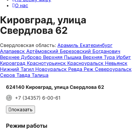
О нас
Кировград, улица
Свердлова 62
Свердловская область:
Арамиль
Екатеринбург
Алапаевск
Артёмовский
Березовский
Богданович
Верхнее Дуброво
Верхняя Пышма
Верхняя Тура
Ирбит
Кировград
Краснотурьинск
Красноуральск
Невьянск
Нижний Тагил
Новоуральск
Ревда
Реж
Североуральск
Серов
Тавда
Талица
624140 Кировград, улица Свердлова 62
+7 (34357) 6-00-61
показать
Режим работы