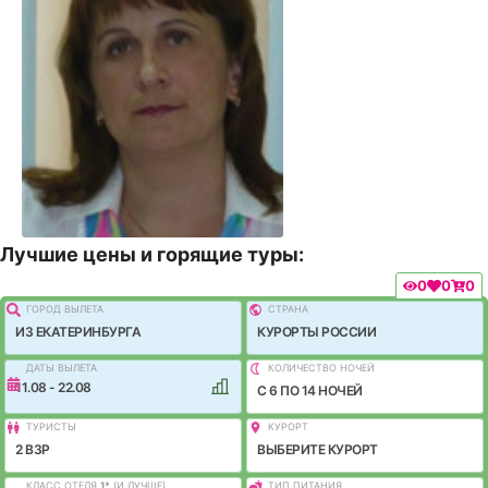
Лучшие цены и горящие туры:
0
0
0
ГОРОД ВЫЛEТА
СТРАНА
ИЗ ЕКАТЕРИНБУРГА
КУРОРТЫ РОССИИ
ДАТЫ ВЫЛЕТА
КОЛИЧЕСТВО НОЧЕЙ
11.08 - 22.08
C 6 ПО 14 НОЧЕЙ
ТУРИСТЫ
КУРОРТ
2 ВЗР
ВЫБЕРИТЕ КУРОРТ
КЛАСС ОТЕЛЯ
1
*
(И ЛУЧШЕ)
ТИП ПИТАНИЯ