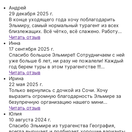
Андрей
29 декабря 2025 г.
В конце уходящего года хочу поблагодарить
Эльмиру, самый нормальный турагент из всех
близлежащих. Всё чётко, всё слажено. Работу
свою выполняет на отлично. Никогда не
Читать отзыв
приходиться напоминать о предстоящем
Инна
путешествии, не забывает никогда ничего. В
17 сентября 2025 г.
этом году съездили от географии туров в Санкт
Спасибо большое Эльмире!! Сотрудничаем с ней
Петербург, Сочи, Челябинск, ОАЭ (Аджман) и
уже больше 6 лет, ни разу не пожалели! Каждый
ещё раз в Сочи на день рождения. Всё ок. Ни
год берем туры в этом турагентстве !!!
разу с 2023 года не было ни одного "косяка" в
Путешествуйте с турагентством "География"
Читать отзыв
документах, просто слов нет. Спасибо.
побольше и подальше.
Ирина
22 мая 2025 г.
Только вернулись с дочкой из Сочи. Хочу
выразить огромную благодарность Эльмире за
безупречную организацию нашего мини
путешествия, которое помогло нам подышать
Читать отзыв
морем, наполнить себя энергией и хорошими
Юлия
позитивными эмоциями. Благодарим от души ❤️
10 августа 2024 г.
Спасибо Эльмире из турагенства География,
всегда выручает и подбирает хорошие варианты