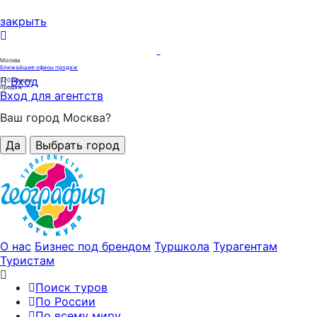
закрыть
Москва
Ближайшие офисы продаж
Вход
320
офисов
продаж
Вход для агентств
Ваш город Москва?
Да
Выбрать город
О нас
Бизнес под брендом
Туршкола
Турагентам
Туристам
Поиск туров
По России
По всему миру