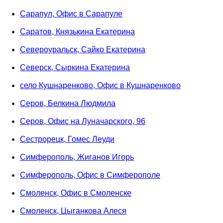
Сарапул, Офис в Сарапуле
Саратов, Князькина Екатерина
Североуральск, Сайко Екатерина
Северск, Сыркина Екатерина
село Кушнаренково, Офис в Кушнаренково
Серов, Белкина Людмила
Серов, Офис на Луначарского, 96
Сестрорецк, Гомес Леуди
Симферополь, Жиганов Игорь
Симферополь, Офис в Симферополе
Смоленск, Офис в Смоленске
Смоленск, Цыганкова Алеся