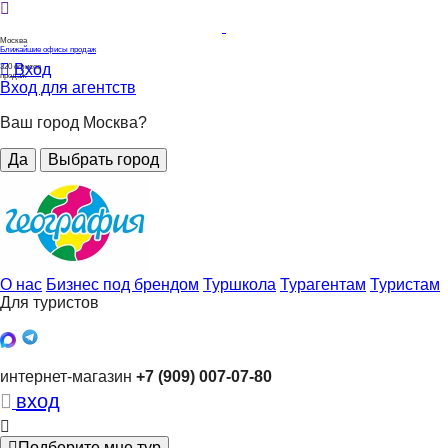
Москва
Ближайшие офисы продаж
Вход
320
офисов
продаж
Вход для агентств
Ваш город Москва?
Да
Выбрать город
О нас
Бизнес под брендом
Туршкола
Турагентам
Туристам
Для туристов
интернет-магазин
+7 (909) 007-07-80
вход
Подберите мне тур