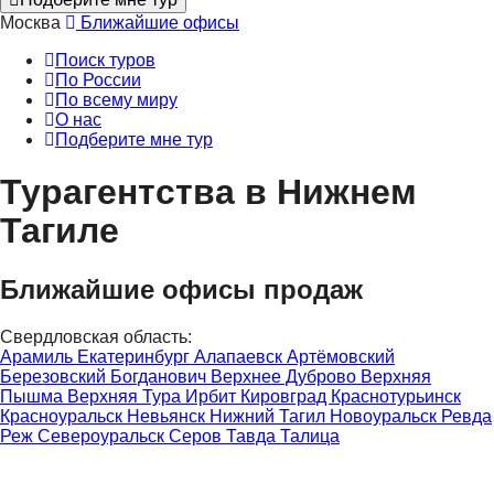
Москва
Ближайшие офисы
Поиск туров
По России
По всему миру
О нас
Подберите мне тур
Турагентства в Нижнем
Тагиле
Ближайшие офисы продаж
Свердловская область:
Арамиль
Екатеринбург
Алапаевск
Артёмовский
Березовский
Богданович
Верхнее Дуброво
Верхняя
Пышма
Верхняя Тура
Ирбит
Кировград
Краснотурьинск
Красноуральск
Невьянск
Нижний Тагил
Новоуральск
Ревда
Реж
Североуральск
Серов
Тавда
Талица