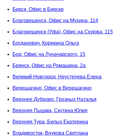
Бирск, Офис в Бирске
Благовещенск, Офис на Мухина, 114
Благовещенск (Уфа), Офис на Седова, 115
Богданович, Корякина Ольга
Бор, Офис на Луначарского, 15
Брянск, Офис на Ромашина, 2а
Великий Новгород, Неуструева Елена
Верещагино, Офис в Верещагино
Верхнее Дуброво, Грозных Наталья
Верхняя Пышма, Скутина Юлия
Верхняя Тура, Белых Екатерина
Владивосток, Внукова Светлана