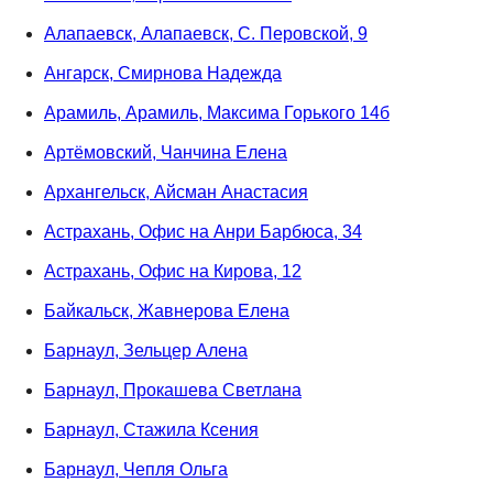
Алапаевск, Алапаевск, С. Перовской, 9
Ангарск, Смирнова Надежда
Арамиль, Арамиль, Максима Горького 14б
Артёмовский, Чанчина Елена
Архангельск, Айсман Анастасия
Астрахань, Офис на Анри Барбюса, 34
Астрахань, Офис на Кирова, 12
Байкальск, Жавнерова Елена
Барнаул, Зельцер Алена
Барнаул, Прокашева Светлана
Барнаул, Стажила Ксения
Барнаул, Чепля Ольга