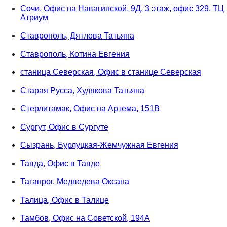
Сочи, Офис на Навагинской, 9Д, 3 этаж, офис 329, ТЦ
Атриум
Ставрополь, Дятлова Татьяна
Ставрополь, Котина Евгения
станица Северская, Офис в станице Северская
Старая Русса, Худякова Татьяна
Стерлитамак, Офис на Артема, 151В
Сургут, Офис в Сургуте
Сызрань, Бурлуцкая-Жемчужная Евгения
Тавда, Офис в Тавде
Таганрог, Медведева Оксана
Талица, Офис в Талице
Тамбов, Офис на Советской, 194А