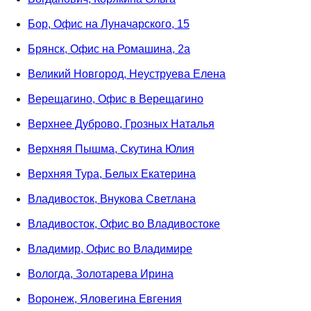
Бор, Офис на Луначарского, 15
Брянск, Офис на Ромашина, 2а
Великий Новгород, Неуструева Елена
Верещагино, Офис в Верещагино
Верхнее Дуброво, Грозных Наталья
Верхняя Пышма, Скутина Юлия
Верхняя Тура, Белых Екатерина
Владивосток, Внукова Светлана
Владивосток, Офис во Владивостоке
Владимир, Офис во Владимире
Вологда, Золотарева Ирина
Воронеж, Яловегина Евгения