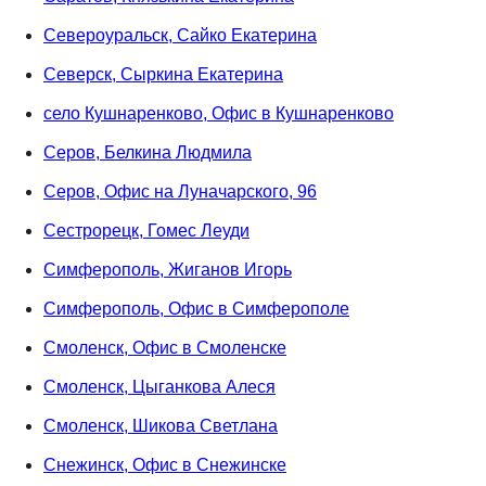
Североуральск, Сайко Екатерина
Северск, Сыркина Екатерина
село Кушнаренково, Офис в Кушнаренково
Серов, Белкина Людмила
Серов, Офис на Луначарского, 96
Сестрорецк, Гомес Леуди
Симферополь, Жиганов Игорь
Симферополь, Офис в Симферополе
Смоленск, Офис в Смоленске
Смоленск, Цыганкова Алеся
Смоленск, Шикова Светлана
Снежинск, Офис в Снежинске