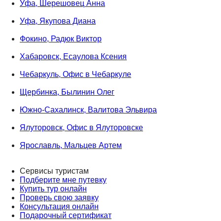
Уфа, Шерешовец Анна
Уфа, Якупова Диана
Фокино, Радюк Виктор
Хабаровск, Есаулова Ксения
Чебаркуль, Офис в Чебаркуле
Щербинка, Былинин Олег
Южно-Сахалинск, Валитова Эльвира
Ялуторовск, Офис в Ялуторовске
Ярославль, Мальцев Артем
Сервисы туристам
Подберите мне путевку
Купить тур онлайн
Проверь свою заявку
Консультация онлайн
Подарочный сертификат