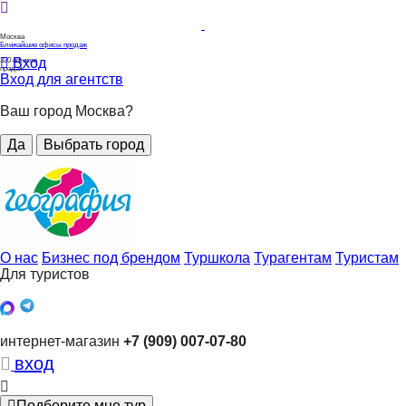
Москва
Ближайшие офисы продаж
Вход
320
офисов
продаж
Вход для агентств
Ваш город Москва?
Да
Выбрать город
О нас
Бизнес под брендом
Туршкола
Турагентам
Туристам
Для туристов
интернет-магазин
+7 (909) 007-07-80
вход
Подберите мне тур