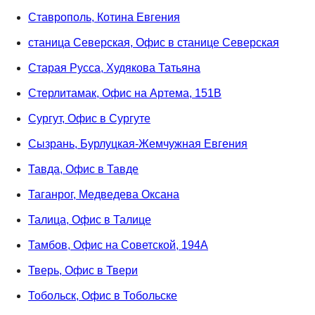
Ставрополь, Котина Евгения
станица Северская, Офис в станице Северская
Старая Русса, Худякова Татьяна
Стерлитамак, Офис на Артема, 151В
Сургут, Офис в Сургуте
Сызрань, Бурлуцкая-Жемчужная Евгения
Тавда, Офис в Тавде
Таганрог, Медведева Оксана
Талица, Офис в Талице
Тамбов, Офис на Советской, 194А
Тверь, Офис в Твери
Тобольск, Офис в Тобольске