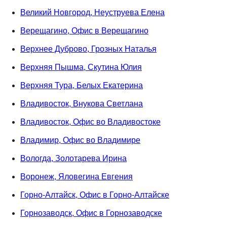
Великий Новгород, Неуструева Елена
Верещагино, Офис в Верещагино
Верхнее Дуброво, Грозных Наталья
Верхняя Пышма, Скутина Юлия
Верхняя Тура, Белых Екатерина
Владивосток, Внукова Светлана
Владивосток, Офис во Владивостоке
Владимир, Офис во Владимире
Вологда, Золотарева Ирина
Воронеж, Яловегина Евгения
Горно-Алтайск, Офис в Горно-Алтайске
Горнозаводск, Офис в Горнозаводске