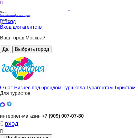
Москва
Ближайшие офисы продаж
Вход
320
офисов
продаж
Вход для агентств
Ваш город Москва?
Да
Выбрать город
О нас
Бизнес под брендом
Туршкола
Турагентам
Туристам
Для туристов
интернет-магазин
+7 (909) 007-07-80
вход
Подберите мне тур