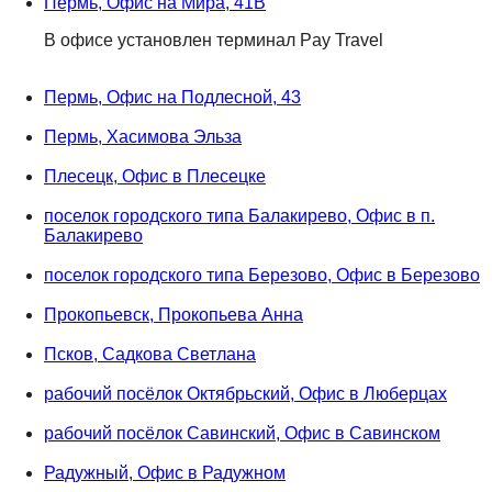
Пермь, Офис на Мира, 41В
В офисе установлен терминал Pay Travel
Пермь, Офис на Подлесной, 43
Пермь, Хасимова Эльза
Плесецк, Офис в Плесецке
поселок городского типа Балакирево, Офис в п.
Балакирево
поселок городского типа Березово, Офис в Березово
Прокопьевск, Прокопьева Анна
Псков, Садкова Светлана
рабочий посёлок Октябрьский, Офис в Люберцах
рабочий посёлок Савинский, Офис в Савинском
Радужный, Офис в Радужном