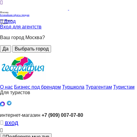
Москва
Ближайшие офисы продаж
Вход
320
офисов
продаж
Вход для агентств
Ваш город Москва?
Да
Выбрать город
О нас
Бизнес под брендом
Туршкола
Турагентам
Туристам
Для туристов
интернет-магазин
+7 (909) 007-07-80
вход
Подберите мне тур