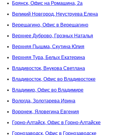
Брянск, Офис на Ромашина, 2а
Великий Новгород, Неуструева Елена
Верещагино, Офис в Верещагино
Верхнее Дуброво, Грозных Наталья
Верхняя Пышма, Скутина Юлия
Верхняя Тура, Белых Екатерина
Владивосток, Внукова Светлана
Владивосток, Офис во Владивостоке
Владимир, Офис во Владимире
Вологда, Золотарева Ирина
Воронеж, Яловегина Евгения
Горно-Алтайск, Офис в Горно-Алтайске
Горнозаводск, Офис в Горнозаводске