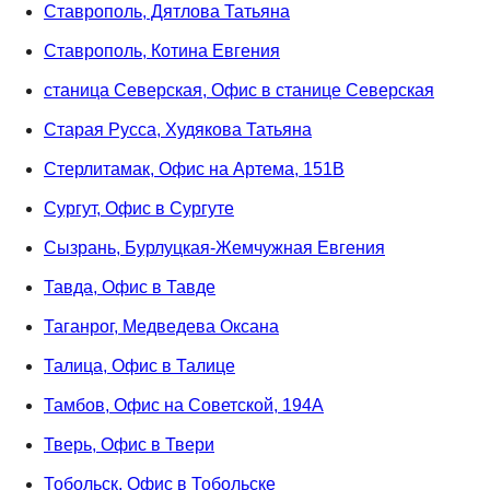
Ставрополь, Дятлова Татьяна
Ставрополь, Котина Евгения
станица Северская, Офис в станице Северская
Старая Русса, Худякова Татьяна
Стерлитамак, Офис на Артема, 151В
Сургут, Офис в Сургуте
Сызрань, Бурлуцкая-Жемчужная Евгения
Тавда, Офис в Тавде
Таганрог, Медведева Оксана
Талица, Офис в Талице
Тамбов, Офис на Советской, 194А
Тверь, Офис в Твери
Тобольск, Офис в Тобольске