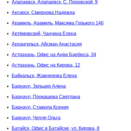
Алапаевск, Алапаевск, С. Перовской, 9
Ангарск, Смирнова Надежда
Арамиль, Арамиль, Максима Горького 14б
Артёмовский, Чанчина Елена
Архангельск, Айсман Анастасия
Астрахань, Офис на Анри Барбюса, 34
Астрахань, Офис на Кирова, 12
Байкальск, Жавнерова Елена
Барнаул, Зельцер Алена
Барнаул, Прокашева Светлана
Барнаул, Стажила Ксения
Барнаул, Чепля Ольга
Батайск, Офис в Батайске, ул. Кирова, 8