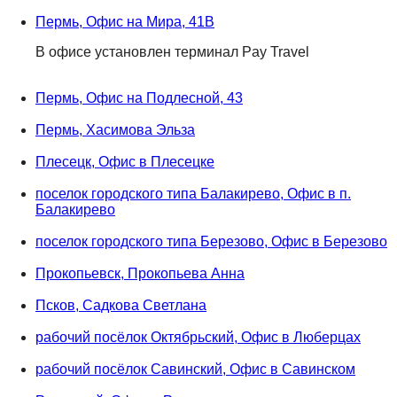
Пермь, Офис на Мира, 41В
В офисе установлен терминал Pay Travel
Пермь, Офис на Подлесной, 43
Пермь, Хасимова Эльза
Плесецк, Офис в Плесецке
поселок городского типа Балакирево, Офис в п.
Балакирево
поселок городского типа Березово, Офис в Березово
Прокопьевск, Прокопьева Анна
Псков, Садкова Светлана
рабочий посёлок Октябрьский, Офис в Люберцах
рабочий посёлок Савинский, Офис в Савинском