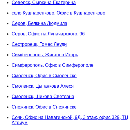
Северск, Сыркина Екатерина
село Кушнаренково, Офис в Кушнаренково
Серов, Белкина Людмила
Серов, Офис на Луначарского, 96
Сестрорецк, Гомес Леуди
Симферополь, Жиганов Игорь
Симферополь, Офис в Симферополе
Смоленск, Офис в Смоленске
Смоленск, Цыганкова Алеся
Смоленск, Шикова Светлана
Снежинск, Офис в Снежинске
Сочи, Офис на Навагинской, 9Д, 3 этаж, офис 329, ТЦ
Атриум