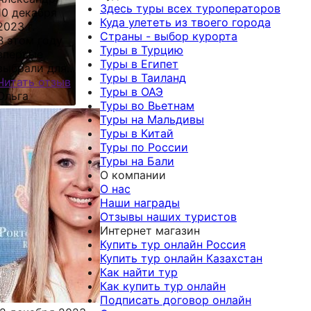
Здесь туры всех туроператоров
10 декабря
Куда улететь из твоего города
2023 г.
Страны - выбор курорта
В этом году
Туры в Турцию
впервые
Туры в Египет
выбрали для
Туры в Таиланд
тдыха Турцию.
Читать отзыв
Туры в ОАЭ
Обратились в
Ольга
Туры во Вьетнам
офис на
Туры на Мальдивы
Кашириных 89
Туры в Китай
по
Туры по России
рекомендации
Туры на Бали
от знакомых.
О компании
Опыт
О нас
взаимодействия
Наши награды
положительный!
Отзывы наших туристов
Порекомендовали
Интернет магазин
отличный
Купить тур онлайн Россия
отель. Нам
Купить тур онлайн Казахстан
было
Как найти тур
предложено
Как купить тур онлайн
несколько
Подписать договор онлайн
вариантов,