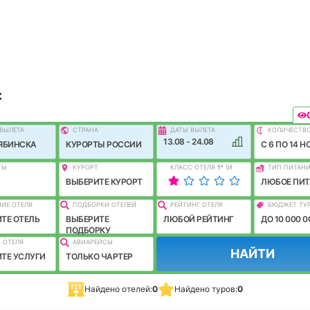
:
ВЫЛEТА
СТРАНА
ДАТЫ ВЫЛЕТА
КОЛИЧЕСТВ
13.08 - 24.08
ЯБИНСКА
КУРОРТЫ РОССИИ
C 6 ПО 14 Н
ТЫ
КУРОРТ
КЛАСС ОТЕЛЯ
1
*
(И
ТИП ПИТАН
ЛУЧШЕ)
ВЫБЕРИТЕ КУРОРТ
ЛЮБОЕ ПИТ
ИЕ ОТЕЛЯ
ПОДБОРКИ ОТЕЛЕЙ
РЕЙТИНГ ОТЕЛЯ
БЮДЖЕТ ТУ
ТЕ ОТЕЛЬ
ВЫБЕРИТЕ
ЛЮБОЙ РЕЙТИНГ
ДО 10 000 0
ПОДБОРКУ
 ОТЕЛЯ
АВИАРЕЙСЫ
НАЙТИ
ТЕ УСЛУГИ
ТОЛЬКО ЧАРТЕР
Найдено отелей:
0
Найдено туров:
0