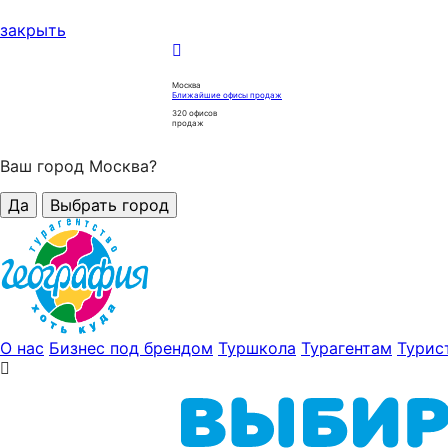
закрыть
Москва
Ближайшие офисы продаж
320
офисов
продаж
Ваш город Москва?
Да
Выбрать город
О нас
Бизнес под брендом
Туршкола
Турагентам
Турис