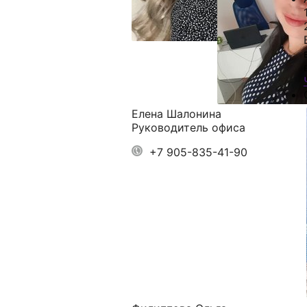
о
Елена Шалонина
Руководитель офиса
+7 905-835-41-90