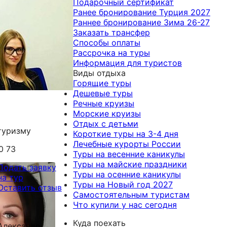
Подарочный сертификат
Ранее бронирование Турция 2027
Раннее бронирование Зима 26-27
Заказать трансфер
Способы оплаты
Рассрочка на туры
Информация для туристов
Виды отдыха
Горящие туры
Дешевые туры
Речные круизы
Морские круизы
Отдых с детьми
туризму
Короткие туры на 3-4 дня
Лечебные курорты России
0 73
Туры на весенние каникулы
Туры на майские праздники
Подать заявку
Туры на осенние каникулы
на тур
Туры на Новый год 2027
Оставить отзыв
Самостоятельным туристам
Что купили у нас сегодня
Куда поехать
Александр