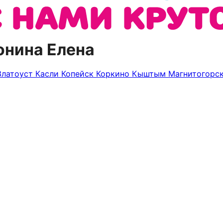
онина Елена
Златоуст
Касли
Копейск
Коркино
Кыштым
Магнитогорс