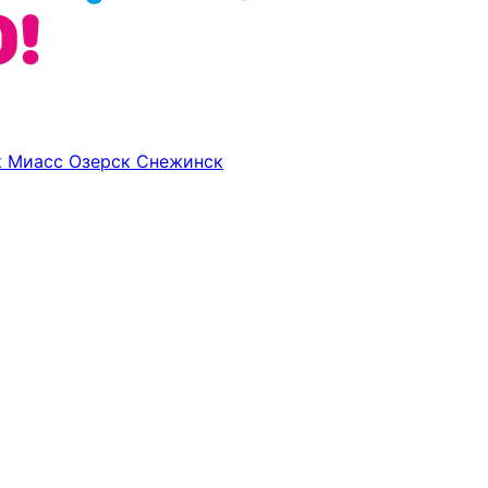
к
Миасс
Озерск
Снежинск