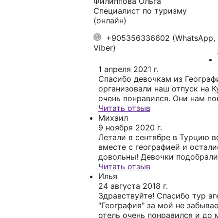
Филиппова Ольга
Cпециалист по туризму
(онлайн)
+905356336602 (WhatsApp,
Viber)
1 апреля 2021 г.
Спасибо девочкам из Географи
организовали наш отпуск на К
очень понравился. Они нам по
фотографии из этого отеля и 
Читать отзыв
уверенны на 100% куда едем.
Михаил
-реальность совпали. Питани
9 ноября 2020 г.
разнообразное, очень вкусно.
Летали в сентябре в Турцию в
назывался mamories Caribe 4*.
вместе с географией и остали
туром только в Географию! Е
довольны! Девочки подобрали
отель, на первой линии, с ши
Читать отзыв
питанием и сервисом. Девочк
Илья
н
на связи и отвечали на все на
24 августа 2018 г.
еще они подарили нам подаро
Здравствуйте! Спасибо тур аг
Турции, было очень приятно! 
"География" за мой не забыва
полетим он них еще много раз
отель очень понравился и до 