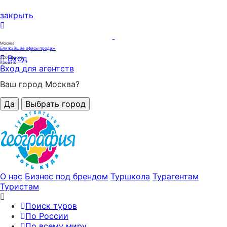
закрыть
Москва
Ближайшие офисы продаж
Вход
320
офисов
продаж
Вход для агентств
Ваш город Москва?
Да
Выбрать город
О нас
Бизнес под брендом
Туршкола
Турагентам
Туристам
Поиск туров
По России
По всему миру