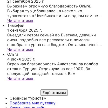
21 сентября 2025 г.
Выражаем огромную благодарность Ольге.
Выбирая тур ,обращались в несколько
турагентств в Челябинске и ни в одном нам не
предложили то, что мы хотим. Практически
Читать отзыв
отчаялись , но тут увидели информацию о
Тимофей
турагентстве География, обратились к Ольге и
1 сентября 2025 г.
были удивлены , как она внимательно нас
Сьездили летом семьей во Вьетнам, девушки
выслушала и начала предлагать варианты
очень подробно все рассказали и помогли
именно по нашим запросам. В итоге наш отдых
подобрать тур на наш бюджет. Остались очень
удался на все 100 %,( мы от невероятных
довольны путешествием!
Читать отзыв
впечатлений даже забыли сообщать Ольге ,на
Ольга
некоторых этапах отдыха, как у нас
4 июня 2025 г.
дела).Уверена , что будем обращаться еще и еще
Огромная благодарность Анастасии за подбор
и всем рекомендую. Еще раз, спасибо 🙏🏽
отеля в Турции. Отдохнули на все 100%. За
следующей поездкой только к Вам.
Читать отзыв
Ещё отзывы
Сервисы туристам
Подберите мне путевку
Купить тур онлайн