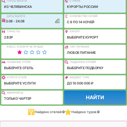
ГОРОД ВЫЛEТА
СТРАНА
ИЗ ЧЕЛЯБИНСКА
КУРОРТЫ РОССИИ
ДАТЫ ВЫЛЕТА
КОЛИЧЕСТВО НОЧЕЙ
13.08 - 24.08
C 6 ПО 14 НОЧЕЙ
ТУРИСТЫ
КУРОРТ
2 ВЗР
ВЫБЕРИТЕ КУРОРТ
КЛАСС ОТЕЛЯ
1
*
(И ЛУЧШЕ)
ТИП ПИТАНИЯ
ЛЮБОЕ ПИТАНИЕ
НАЗВАНИЕ ОТЕЛЯ
ПОДБОРКИ ОТЕЛЕЙ
ВЫБЕРИТЕ ОТЕЛЬ
ВЫБЕРИТЕ ПОДБОРКУ
УСЛУГИ ОТЕЛЯ
БЮДЖЕТ ТУРА
ВЫБЕРИТЕ УСЛУГИ
ДО 10 000 000 ₽
АВИАРЕЙСЫ
НАЙТИ
ТОЛЬКО ЧАРТЕР
Найдено отелей:
0
Найдено туров:
0