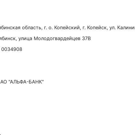
ская область, г. о. Копейский, г. Копейск, ул. Калинина
лябинск, улица Молодогвардейцев 37В
А 0034908
АО "АЛЬФА-БАНК"