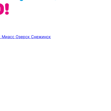
к
Миасс
Озерск
Снежинск