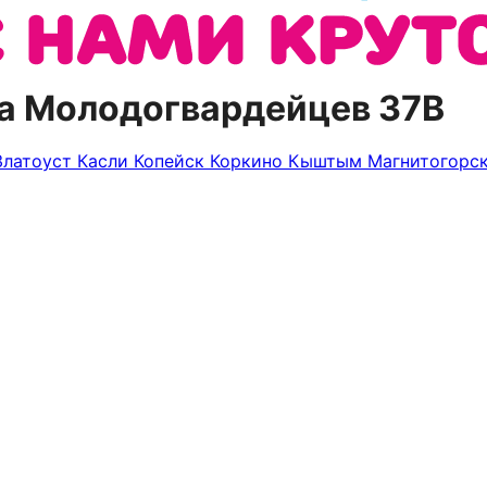
ца Молодогвардейцев 37В
Златоуст
Касли
Копейск
Коркино
Кыштым
Магнитогорс