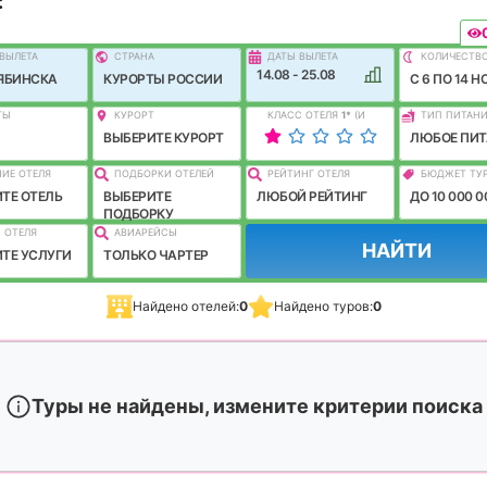
:
ВЫЛEТА
СТРАНА
ДАТЫ ВЫЛЕТА
КОЛИЧЕСТВ
14.08 - 25.08
ЯБИНСКА
КУРОРТЫ РОССИИ
C 6 ПО 14 Н
ТЫ
КУРОРТ
КЛАСС ОТЕЛЯ
1
*
(И
ТИП ПИТАН
ЛУЧШЕ)
ВЫБЕРИТЕ КУРОРТ
ЛЮБОЕ ПИТ
ИЕ ОТЕЛЯ
ПОДБОРКИ ОТЕЛЕЙ
РЕЙТИНГ ОТЕЛЯ
БЮДЖЕТ ТУ
ТЕ ОТЕЛЬ
ВЫБЕРИТЕ
ЛЮБОЙ РЕЙТИНГ
ДО 10 000 0
ПОДБОРКУ
 ОТЕЛЯ
АВИАРЕЙСЫ
НАЙТИ
ТЕ УСЛУГИ
ТОЛЬКО ЧАРТЕР
Найдено отелей:
0
Найдено туров:
0
Туры не найдены, измените критерии поиска