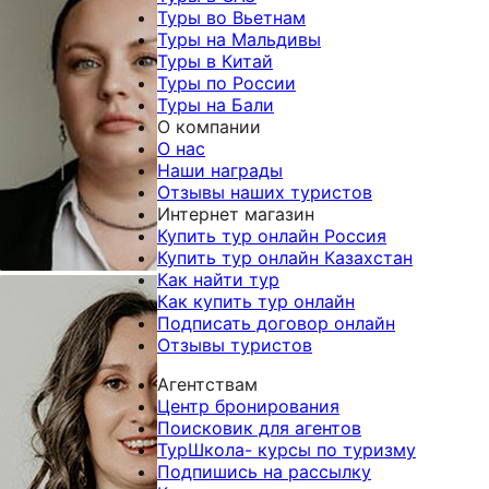
решила вопрос
Египет
Туры во Вьетнам
с
-
Туры на Мальдивы
альтернативой.
это
Туры в Китай
Перебронировали
красивая
Туры по России
на прекрасный
сказка!
Туры на Бали
отель в Сиде,
Отдохнули
О компании
Diamond
очень
О нас
Premium Hotel &
хорошо,
Наши награды
Spa 5 . Спасибо
абсолютно
Отзывы наших туристов
большое за
всё
Интернет магазин
организацию
понравилось,
Купить тур онлайн Россия
отдыха, все
дети
Купить тур онлайн Казахстан
было на
в
Как найти тур
высшем уровне.
восторге!
Как купить тур онлайн
Не хотелось
Мечтают
Подписать договор онлайн
улетать.
ещё
Отзывы туристов
съездить.
Спасибо
Агентствам
за
Центр бронирования
организацию
Поисковик для агентов
и
ТурШкола- курсы по туризму
помощь,
Подпишись на рассылку