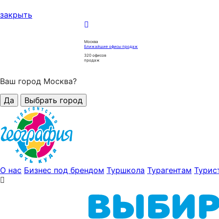
закрыть
Москва
Ближайшие офисы продаж
320
офисов
продаж
Ваш город Москва?
Да
Выбрать город
О нас
Бизнес под брендом
Туршкола
Турагентам
Турис