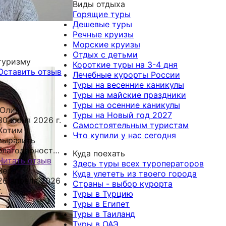
Виды отдыха
Горящие туры
Дешевые туры
Речные круизы
Морские круизы
Отдых с детьми
туризму
Короткие туры на 3-4 дня
Оставить отзыв
Лечебные курорты России
Туры на весенние каникулы
Туры на майские праздники
Туры на осенние каникулы
Юлия
Туры на Новый год 2027
30 июня 2026 г.
Самостоятельным туристам
Хотим
Что купили у нас сегодня
выразить
благодарность
Куда поехать
Олесе.
Читать отзыв
Здесь туры всех туроператоров
Забронированный
Вера
Куда улететь из твоего города
новый отель
26 апреля 2026
Страны - выбор курорта
перенесли дату
.
Туры в Турцию
открытия, но
Олеся,
Туры в Египет
Олеся
добрый
Туры в Таиланд
моментально
день!
Туры в ОАЭ