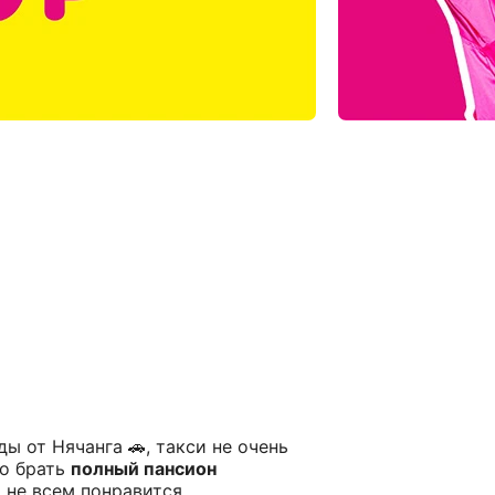
зды от Нячанга 🚗, такси не очень
о брать
полный пансион
и не всем понравится.