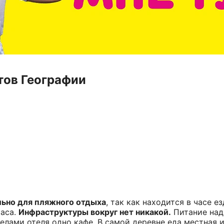
тов Географии
ьно для пляжного отдыха
, так как находится в часе е
часа.
Инфраструктуры вокруг нет никакой.
Питание над
еделами отеля одно кафе. В самой деревне еда местная 