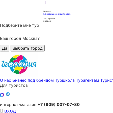
Москва
Ближайшие офисы продаж
320
офисов
продаж
Подберите мне тур
Ваш город Москва?
Да
Выбрать город
О нас
Бизнес под брендом
Туршкола
Турагентам
Турис
Для туристов
интернет-магазин
+7 (909) 007-07-80
вход