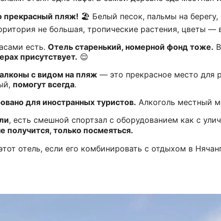
о прекрасный пляж!
🏖️ Белый песок, пальмы на берегу,
ритория не большая, тропические растения, цветы — в
расами есть.
Отель старенький, номерной фонд тоже.
В
ерах присутствует.
😌
алконы с видом на пляж
— это прекрасное место для р
ый,
помогут всегда
.
овано для иностранных туристов.
Алкоголь местный мо
ели
, есть смешной спортзал с оборудованием как с ул
е получится, только посмеяться.
тот отель, если его комбинировать с отдыхом в Нячан