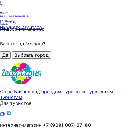
Москва
Ближайшие офисы продаж
Вход
320
офисов
продаж
Вход для агентств
Подберите мне тур
Ваш город Москва?
Да
Выбрать город
О нас
Бизнес под брендом
Туршкола
Турагентам
Туристам
Для туристов
интернет-магазин
+7 (909) 007-07-80