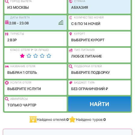
ГОРОД ВЫЛEТА
СТРАНА
ИЗ МОСКВЫ
АБХАЗИЯ
ДАТЫ ВЫЛЕТА
КОЛИЧЕСТВО НОЧЕЙ
12.08 - 23.08
C 6 ПО 14 НОЧЕЙ
ТУРИСТЫ
КУРОРТ
2 ВЗР
ВЫБЕРИТЕ КУРОРТ
КЛАСС ОТЕЛЯ
1
*
(И ЛУЧШЕ)
ТИП ПИТАНИЯ
ЛЮБОЕ ПИТАНИЕ
НАЗВАНИЕ ОТЕЛЯ
ПОДБОРКИ ОТЕЛЕЙ
ВЫБРАН 1 ОТЕЛЬ
ВЫБЕРИТЕ ПОДБОРКУ
УСЛУГИ ОТЕЛЯ
БЮДЖЕТ ТУРА
ВЫБЕРИТЕ УСЛУГИ
БЕЗ ОГРАНИЧЕНИЙ ₽
АВИАРЕЙСЫ
НАЙТИ
ТОЛЬКО ЧАРТЕР
Найдено отелей:
0
Найдено туров:
0