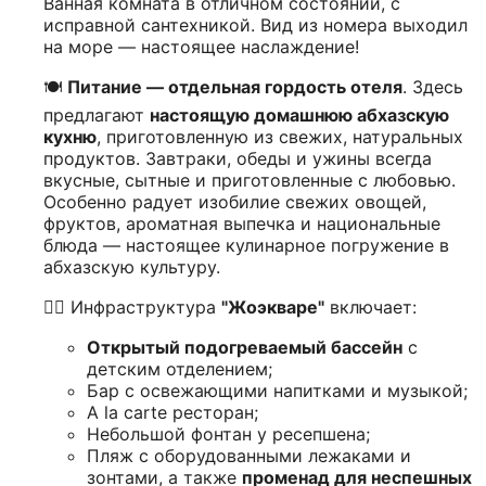
Ванная комната в отличном состоянии, с
исправной сантехникой. Вид из номера выходил
на море — настоящее наслаждение!
🍽️
Питание — отдельная гордость отеля
. Здесь
предлагают
настоящую домашнюю абхазскую
кухню
, приготовленную из свежих, натуральных
продуктов. Завтраки, обеды и ужины всегда
вкусные, сытные и приготовленные с любовью.
Особенно радует изобилие свежих овощей,
фруктов, ароматная выпечка и национальные
блюда — настоящее кулинарное погружение в
абхазскую культуру.
🏊‍♀️ Инфраструктура
"Жоэкваре"
включает:
Открытый подогреваемый бассейн
с
детским отделением;
Бар с освежающими напитками и музыкой;
А la carte ресторан;
Небольшой фонтан у ресепшена;
Пляж с оборудованными лежаками и
зонтами, а также
променад для неспешных