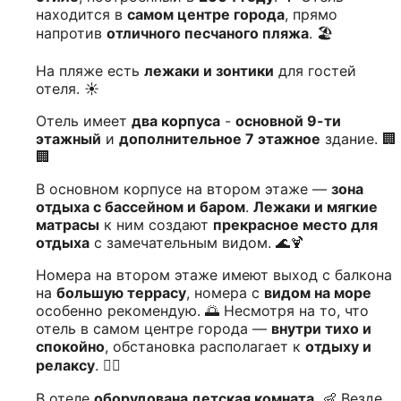
находится в
самом центре города
, прямо
напротив
отличного песчаного пляжа
. 🏖️
На пляже есть
лежаки и зонтики
для гостей
отеля. ☀️
Отель имеет
два корпуса
-
основной 9-ти
этажный
и
дополнительное 7 этажное
здание. 🏢
🏢
В основном корпусе на втором этаже —
зона
отдыха с бассейном и баром
.
Лежаки и мягкие
матрасы
к ним создают
прекрасное место для
отдыха
с замечательным видом. 🌊🍹
Номера на втором этаже имеют выход с балкона
на
большую террасу
, номера с
видом на море
особенно рекомендую. 🌅 Несмотря на то, что
отель в самом центре города —
внутри тихо и
спокойно
, обстановка располагает к
отдыху и
релаксу
. 🧘‍♂️
В отеле
оборудована детская комната
. 👶 Везде