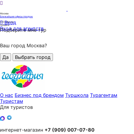
Москва
Ближайшие офисы продаж
Вход
320
офисов
продаж
Вход для агентств
Подберите мне тур
Ваш город Москва?
Да
Выбрать город
О нас
Бизнес под брендом
Туршкола
Турагентам
Туристам
Для туристов
интернет-магазин
+7 (909) 007-07-80