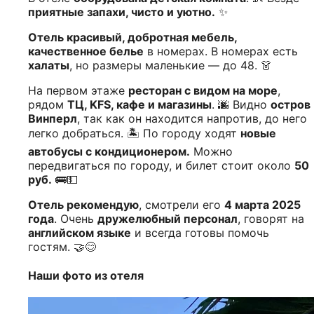
приятные запахи, чисто и уютно.
✨
Отель красивый, добротная мебель,
качественное белье
в номерах. В номерах есть
халаты
, но размеры маленькие — до 48. 👗
На первом этаже
ресторан с видом на море
,
рядом
ТЦ, KFS, кафе и магазины
. 🌆 Видно
остров
Винперл
, так как он находится напротив, до него
легко добраться. 🏝️ По городу ходят
новые
автобусы с кондиционером.
Можно
передвигаться по городу, и билет стоит около
50
руб.
🚌💵
Отель рекомендую
, смотрели его
4 марта 2025
года
. Очень
дружелюбный персонал
, говорят на
английском языке
и всегда готовы помочь
гостям. 🤝😊
Наши фото из отеля