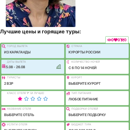
Лучшие цены и горящие туры:
0
0
0
ГОРОД ВЫЛEТА
СТРАНА
ИЗ КАРАГАНДЫ
КУРОРТЫ РОССИИ
ДАТЫ ВЫЛЕТА
КОЛИЧЕСТВО НОЧЕЙ
15.08 - 26.08
C 6 ПО 14 НОЧЕЙ
ТУРИСТЫ
КУРОРТ
2 ВЗР
ВЫБЕРИТЕ КУРОРТ
КЛАСС ОТЕЛЯ
1
*
(И ЛУЧШЕ)
ТИП ПИТАНИЯ
ЛЮБОЕ ПИТАНИЕ
НАЗВАНИЕ ОТЕЛЯ
ПОДБОРКИ ОТЕЛЕЙ
ВЫБЕРИТЕ ОТЕЛЬ
ВЫБЕРИТЕ ПОДБОРКУ
УСЛУГИ ОТЕЛЯ
БЮДЖЕТ ТУРА