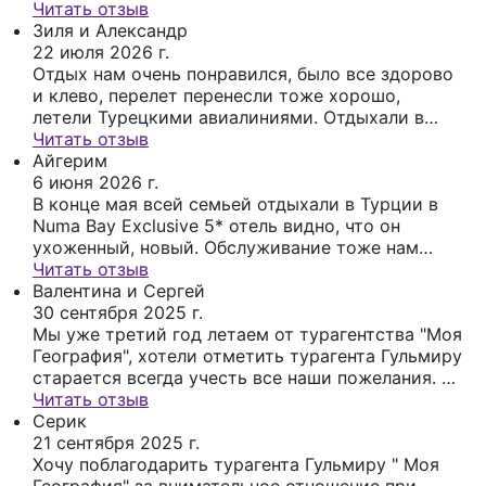
в Нячанге и остались в полном восторге от
Читать отзыв
поездки! 🇻🇳💙 ✨ Все было организовано на
Зиля и Александр
22 июля 2026 г.
высшем уровне: ✈️ перелет 🚐 трансфер 🏨
Отдых нам очень понравился, было все здорово
комфортный отел и постоянное сопровождение
и клево, перелет перенесли тоже хорошо,
24/7 нашим замечательным 👩‍💻 турагентом
летели Турецкими авиалиниями. Отдыхали в
Гульмирой ❤️ 🌸 Отдых прошел просто
Alexia Resort & Spa Hotel 5* отель стильный,
Читать отзыв
великолепно — легко, спокойно и без каких-
новый, вкусная кухня, Сиде город красивый,
Айгерим
либо проблем или неприятных сюрпризов. И, как
были в старом античном городе, ездили на
6 июня 2026 г.
всегда, это благодаря профессионализму и
пароходе, катались на багги, зиплайне, даже на
В конце мая всей семьей отдыхали в Турции в
заботе Гульмиры! 😍 Мы получили огромное
рафтинге, было очень круто Гульмире огромное
Numa Bay Exclusive 5* отель видно, что он
количество ярких эмоций, наслаждались 🌊
спасибо!
ухоженный, новый. Обслуживание тоже нам
теплым морем, ☀️ ласковым солнцем,
понравилось, всё рядом и бассейны., игровые
Читать отзыв
попробовали вкусную местную кухню 🍜 и
площадки и море, всё доступно. Своим отдыхом
Валентина и Сергей
побывали на интересных экскурсиях. 🏝️🐉 ✨
мы остались довольны. Большое спасибо,
30 сентября 2025 г.
Азия удивительна: она настолько необычная и
нашему турагенту Гульмире
Мы уже третий год летаем от турагентства "Моя
самобытная, насколько же и прекрасная.
География", хотели отметить турагента Гульмиру
Обязательно стоит побывать здесь хотя бы раз в
старается всегда учесть все наши пожелания. В
жизни! 🇻🇳💖 💐 От всей души хотим выразить
начале сентября отдыхали с друзьями в отеле
Читать отзыв
огромную благодарность Гульмире за
Continental Plaza Beach 4*" курорта Шарм-эль-
Серик
безупречную организацию нашего отдыха во
Шейх, Египет. Красивая и ухоження территория
21 сентября 2025 г.
Вьетнаме! ❤️ 🙏 Спасибо за внимание, заботу и
отеля. Потрясающий коралловый риф. Кондитер
Хочу поблагодарить турагента Гульмиру " Моя
профессионализм! 🌺 Желаем вам много
суперский, вкусная и свежая выпечка. Торты,
География" за внимательное отношение при