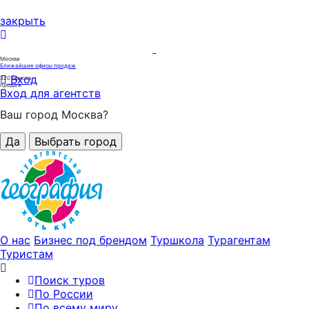
закрыть
Москва
Ближайшие офисы продаж
Вход
320
офисов
продаж
Вход для агентств
Ваш город Москва?
Да
Выбрать город
О нас
Бизнес под брендом
Туршкола
Турагентам
Туристам
Поиск туров
По России
По всему миру