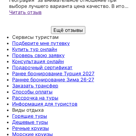
благодарных туристов, процветания и новых
пирожные, булочки, печеньки, пироги... Всё
выборе лучшего варианта цена качество. В итоге
счастливых путешествий! ✈️🌍
разное каждый день. Торты красивые, пирожные
выбор пал на отель El Khan Sharm в Шарм эль
Читать отзыв
- шедевры Обслуживающий персонал улыбчивый
Шейхе. Отель понравился, номер скромный
,
ничего лишнего. Персонал доброжелательный.
Ещё отзывы
Кухня хорошая, голодным не оставят. Море
шикарное. Отдых удался. Если отдыхать то
Сервисы туристам
только с этим турагентством . Буду
Подберите мне путевку
рекомендовать друзьям и близким.
Купить тур онлайн
Проверь свою заявку
Консультация онлайн
Подарочный сертификат
Ранее бронирование Турция 2027
Раннее бронирование Зима 26-27
Заказать трансфер
Способы оплаты
Рассрочка на туры
Информация для туристов
Виды отдыха
Горящие туры
Дешевые туры
Речные круизы
Морские круизы