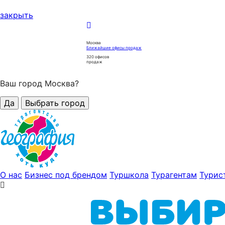
закрыть
Москва
Ближайшие офисы продаж
320
офисов
продаж
Ваш город Москва?
Да
Выбрать город
О нас
Бизнес под брендом
Туршкола
Турагентам
Турис