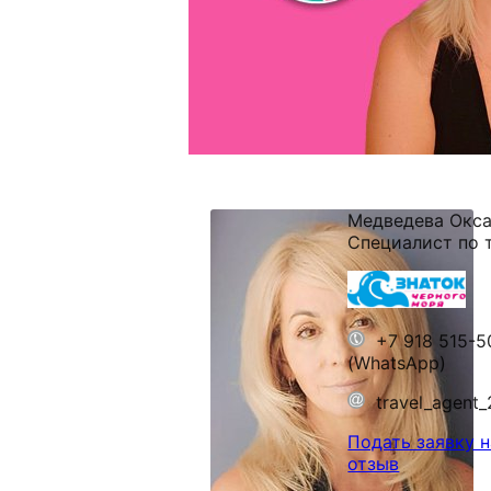
Медведева Окс
Специалист по 
+7 918 515-5
(WhatsApp)
travel_agent
Подать заявку н
отзыв