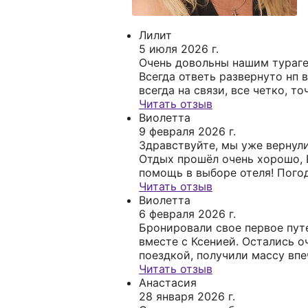
Лилит
5 июля 2026 г.
Очень довольны нашим тураге
Всегда ответь развернуто нп 
всегда на связи, все четко, т
были довольны. Очень рекоме
Читать отзыв
турагента, это тот слушай, ко
Виолетта
на совесть.
9 февраля 2026 г.
Здравствуйте, мы уже вернулись домой.
Отдых прошёл очень хорошо, 
помощь в выборе отеля! Пого
отличная, нам повезло и даже
Читать отзыв
Виолетта
получилось иск
6 февраля 2026 г.
Бронировали свое первое пут
вместе с Ксенией. Остались о
поездкой, получили массу впе
Благодарим за чуткость в выб
Читать отзыв
Ксения всегда была на связи,
Анастасия
отвечала на наши вопросы. Об
28 января 2026 г.