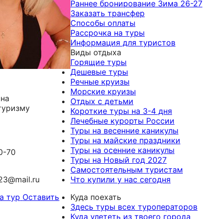
Раннее бронирование Зима 26-27
Заказать трансфер
Способы оплаты
Рассрочка на туры
Информация для туристов
Виды отдыха
Горящие туры
Дешевые туры
Речные круизы
Морские круизы
ана
Отдых с детьми
туризму
Короткие туры на 3-4 дня
Лечебные курорты России
Туры на весенние каникулы
Туры на майские праздники
Туры на осенние каникулы
0-70
Туры на Новый год 2027
Самостоятельным туристам
_23@mail.ru
Что купили у нас сегодня
а тур
Оставить
Куда поехать
Здесь туры всех туроператоров
Куда улететь из твоего города