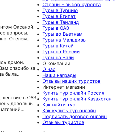
Страны - выбор курорта
Туры в Турцию
Туры в Египет
Туры в Таиланд
нтом Оксаной.
Туры в ОАЭ
все вопросы,
Туры во Вьетнам
очно. Отелем
Туры на Мальдивы
ндуем данного
Туры в Китай
гда работа идет
Туры по России
Туры на Бали
О компании
Вам спасибо за
О нас
да была
Наши награды
 в море
Отзывы наших туристов
упаться 😊 Спасибо!
Интернет магазин
Купить тур онлайн Россия
ешествие в ОАЭ
Купить тур онлайн Казахстан
чень довольны
Как найти тур
чатлений.
Как купить тур онлайн
оре отеля!
Подписать договор онлайн
 оперативно
Отзывы туристов
язательно