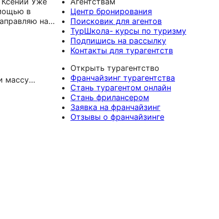
ении Уже
Агентствам
мощью в
Центр бронирования
Направляю на
Поисковик для агентов
 тоже
ТурШкола- курсы по туризму
Подпишись на рассылку
а но и в плане
Контакты для турагентств
егда успокоит,
Открыть турагентство
чает на все
Франчайзинг турагентства
и массу
Стань турагентом онлайн
дки❤️
Стань фрилансером
Заявка на франчайзинг
Отзывы о франчайзинге