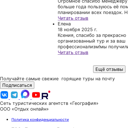
обратимся ещё!
Огромное спасибо менеджеру Кс
больше года пользуюсь её по
планировании всех поездок. 
неё всех своих знакомых, они
Читать отзыв
довольны) Человек профессионал своего
Елена
дела не только в плане туризм
18 ноября 2025 г.
коммуникации с клиентами. Вс
Ксения, спасибо за прекрасно
скинет всю информацию, отве
организованный тур и за ваш
вопросы оперативно.
профессионализм!мы получил
приятных впечатлений от поез
Читать отзыв
Ещё отзывы
Получайте самые свежие
горящие туры на почту
Подписаться
Сеть туристических агентств «География»
ООО «Отдых онлайн»
Политика конфиденциальности