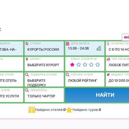
:
ВЫЛEТА
СТРАНА
ДАТЫ ВЫЛЕТА
КОЛИЧЕСТВ
13.08 - 24.08
ТОВА-НА-
КУРОРТЫ РОССИИ
C 6 ПО 14 Н
ТЫ
КУРОРТ
КЛАСС ОТЕЛЯ
1
*
(И
ТИП ПИТАН
ЛУЧШЕ)
ВЫБЕРИТЕ КУРОРТ
ЛЮБОЕ ПИТ
ИЕ ОТЕЛЯ
ПОДБОРКИ ОТЕЛЕЙ
РЕЙТИНГ ОТЕЛЯ
БЮДЖЕТ ТУ
ТЕ ОТЕЛЬ
ВЫБЕРИТЕ
ЛЮБОЙ РЕЙТИНГ
ДО 10 000 0
ПОДБОРКУ
 ОТЕЛЯ
АВИАРЕЙСЫ
НАЙТИ
ТЕ УСЛУГИ
ТОЛЬКО ЧАРТЕР
Найдено отелей:
0
Найдено туров:
0