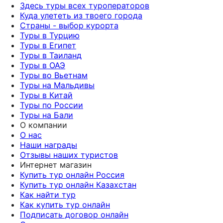
Здесь туры всех туроператоров
Куда улететь из твоего города
Страны - выбор курорта
Туры в Турцию
Туры в Египет
Туры в Таиланд
Туры в ОАЭ
Туры во Вьетнам
Туры на Мальдивы
Туры в Китай
Туры по России
Туры на Бали
О компании
О нас
Наши награды
Отзывы наших туристов
Интернет магазин
Купить тур онлайн Россия
Купить тур онлайн Казахстан
Как найти тур
Как купить тур онлайн
Подписать договор онлайн