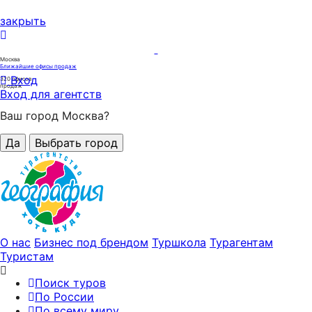
закрыть
Москва
Ближайшие офисы продаж
Вход
320
офисов
продаж
Вход для агентств
Ваш город Москва?
Да
Выбрать город
О нас
Бизнес под брендом
Туршкола
Турагентам
Туристам
Поиск туров
По России
По всему миру