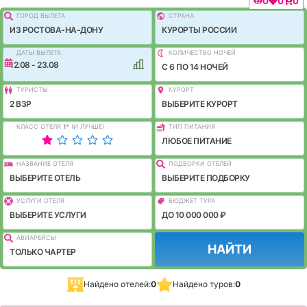
0
0
0
ГОРОД ВЫЛEТА
СТРАНА
ИЗ РОСТОВА-НА-ДОНУ
КУРОРТЫ РОССИИ
ДАТЫ ВЫЛЕТА
КОЛИЧЕСТВО НОЧЕЙ
12.08 - 23.08
C 6 ПО 14 НОЧЕЙ
ТУРИСТЫ
КУРОРТ
2 ВЗР
ВЫБЕРИТЕ КУРОРТ
КЛАСС ОТЕЛЯ
1
*
(И ЛУЧШЕ)
ТИП ПИТАНИЯ
ЛЮБОЕ ПИТАНИЕ
НАЗВАНИЕ ОТЕЛЯ
ПОДБОРКИ ОТЕЛЕЙ
ВЫБЕРИТЕ ОТЕЛЬ
ВЫБЕРИТЕ ПОДБОРКУ
УСЛУГИ ОТЕЛЯ
БЮДЖЕТ ТУРА
ВЫБЕРИТЕ УСЛУГИ
ДО 10 000 000 ₽
АВИАРЕЙСЫ
НАЙТИ
ТОЛЬКО ЧАРТЕР
Найдено отелей:
0
Найдено туров:
0