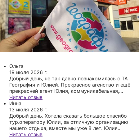
Ольга
19 июля 2026 г.
Добрый день, не так давно познакомилась с ТА
География и Юлией. Прекрасное агенство и ещё
прекрасней агент Юлия, коммуникабельная,
умная, со знанием своего дела подобрала
Читать отзыв
замечательный отдых для нашей семьи,
Инна
рассказала все нюансы, как лучше, куда поехать
13 июля 2026 г.
на экскурсии, что с собой лучше взять, в общем
Добрый день. Хотела сказать большое спасибо
обсудили каждую деталь поездки и остались
тур.оператору Юлии, за отличную организацию
очень довольны организацией. Благодарим ТА
нашего отдыха, вместе мы уже 8 лет. Юлия
География и Юлию🫶🏻 С Географией уже
специалист своего дела на 100%. В конце июня
Читать отзыв