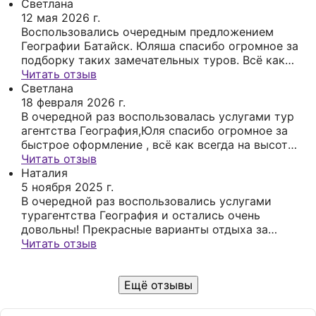
запланировали следующую поездку💪🏻
мы летали в Аланию, даже в трудное время с
Светлана
РЕКОМЕНДУЮ 💯
перелётом, она была с нами на связи,
12 мая 2026 г.
координировала, переносила вылет. Наш отдых
Воспользовались очередным предложением
был чудесным, а зная, что у нас есть надёжный
Географии Батайск. Юляша спасибо огромное за
агент, который все проконтролирует это в
подборку таких замечательных туров. Всё как
двойне приятней. Спасибо огромное Юлии,
всегда на высоте, отдохнули этот раз в Анапе,
Читать отзыв
желаю тебе хороших клиентов и процветания.
отель шикарный, всё понравилось. Желаю
Светлана
процветания вам и ждём очередных
18 февраля 2026 г.
предложений
В очередной раз воспользовалась услугами тур
агентства География,Юля спасибо огромное за
быстрое оформление , всё как всегда на высоте.
Все понятно, удобно, быстро. Однозначно всем
Читать отзыв
рекомендую
Наталия
5 ноября 2025 г.
В очередной раз воспользовались услугами
турагентства География и остались очень
довольны! Прекрасные варианты отдыха за
демократичную цену. Удачи и развития
Читать отзыв
турагентству! Обязательно ещё воспользуемся
услугами Географии!
Ещё отзывы