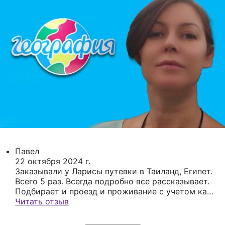
Павел
22 октября 2024 г.
Заказывали у Ларисы путевки в Таиланд, Египет.
Всего 5 раз. Всегда подробно все рассказывает.
Подбирает и проезд и проживание с учетом как
финансовых возможностей, так и с учетом
Читать отзыв
состава ( ездили как с детьми так и без). Всегда
находится на связи. Очень рекомендуем.