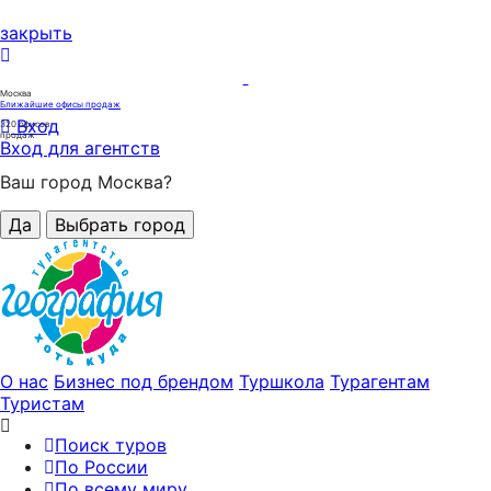
закрыть
Москва
Ближайшие офисы продаж
Вход
320
офисов
продаж
Вход для агентств
Ваш город Москва?
Да
Выбрать город
О нас
Бизнес под брендом
Туршкола
Турагентам
Туристам
Поиск туров
По России
По всему миру