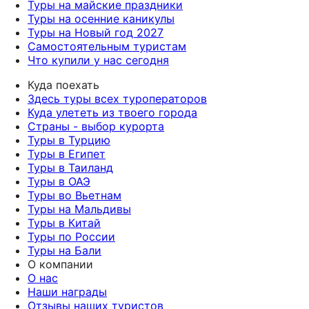
Туры на майские праздники
Туры на осенние каникулы
Туры на Новый год 2027
Самостоятельным туристам
Что купили у нас сегодня
Куда поехать
Здесь туры всех туроператоров
Куда улететь из твоего города
Страны - выбор курорта
Туры в Турцию
Туры в Египет
Туры в Таиланд
Туры в ОАЭ
Туры во Вьетнам
Туры на Мальдивы
Туры в Китай
Туры по России
Туры на Бали
О компании
О нас
Наши награды
Отзывы наших туристов