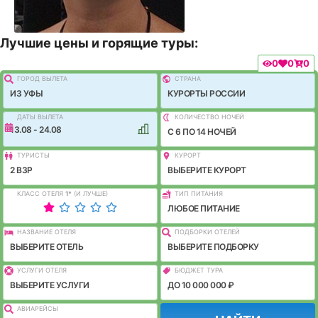
Лучшие цены и горящие туры:
0
0
0
ГОРОД ВЫЛEТА
СТРАНА
ИЗ УФЫ
КУРОРТЫ РОССИИ
ДАТЫ ВЫЛЕТА
КОЛИЧЕСТВО НОЧЕЙ
13.08 - 24.08
C 6 ПО 14 НОЧЕЙ
ТУРИСТЫ
КУРОРТ
2 ВЗР
ВЫБЕРИТЕ КУРОРТ
КЛАСС ОТЕЛЯ
1
*
(И ЛУЧШЕ)
ТИП ПИТАНИЯ
ЛЮБОЕ ПИТАНИЕ
НАЗВАНИЕ ОТЕЛЯ
ПОДБОРКИ ОТЕЛЕЙ
ВЫБЕРИТЕ ОТЕЛЬ
ВЫБЕРИТЕ ПОДБОРКУ
УСЛУГИ ОТЕЛЯ
БЮДЖЕТ ТУРА
ВЫБЕРИТЕ УСЛУГИ
ДО 10 000 000 ₽
АВИАРЕЙСЫ