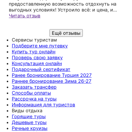
предоставленную возможность отдохнуть на
выгодных условиях! Устроило всё: и цена, и
качество, а главное внимательность,
Читать отзыв
ответственность. Времена не спокойные, но мне
было очень комфортно! Спасибо! Уже
Ещё отзывы
рекомендовала агентство родственникам,
друзьям и знакомым. Что же касается меня, то
Сервисы туристам
обязательно буду обращаться в данное
Подберите мне путевку
турагентство.
Купить тур онлайн
Проверь свою заявку
Консультация онлайн
Подарочный сертификат
Ранее бронирование Турция 2027
Раннее бронирование Зима 26-27
Заказать трансфер
Способы оплаты
Рассрочка на туры
Информация для туристов
Виды отдыха
Горящие туры
Дешевые туры
Речные круизы