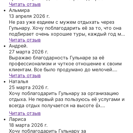
варианты по моим запросам. С Гульнарой я
Читать отзыв
отдыхала как по по России, так и за рубежом -
Альмира
всегда всё чётко, удобно и без лишней суеты.
13 апреля 2026 г.
Всегда на связи, ответственно и с любовью
Не раз уже ездием с мужем отдыхать через
подходит к своей работе. Спасибо за
Гульнару. Хочу поблагодарить её за то, что она
замечательный отдых!
подбирает очень хорошие туры, каждый год мы
Читать отзыв
остаёмся довольные 👍 Так переживает за
Андрей.
клиентов, как будто родственников отправляет
27 марта 2026 г.
😉Рекомендую её как хорошего специалиста
Выражаю благодарность Гульнаре за её
,уверена вы останетесь довольны.
профессионализм и чуткое отношение к своим
клиентам. Все было продумано до мелочей.
Отдых получился комфортным. Большое спасибо
Читать отзыв
за отличный сервис! Обязательно обратимся к
Наталья
вам снова.
25 марта 2026 г.
Хочу поблагодарить Гульнару за организацию
отдыха. Не первый раз пользуюсь её услугами и
всегда отдых получается на высоте 👍.
Однозначно буду рекомендовать всем своим
Читать отзыв
знакомым данного туроператора.
Лариса
18 марта 2026 г.
Хочу поблагодарить Гульнару за