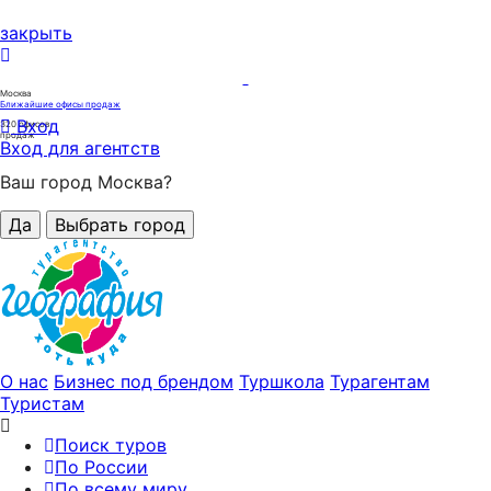
закрыть
Москва
Ближайшие офисы продаж
Вход
320
офисов
продаж
Вход для агентств
Ваш город Москва?
Да
Выбрать город
О нас
Бизнес под брендом
Туршкола
Турагентам
Туристам
Поиск туров
По России
По всему миру