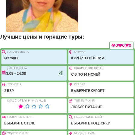
Лучшие цены и горящие туры:
0
0
0
ГОРОД ВЫЛEТА
СТРАНА
ИЗ УФЫ
КУРОРТЫ РОССИИ
ДАТЫ ВЫЛЕТА
КОЛИЧЕСТВО НОЧЕЙ
13.08 - 24.08
C 6 ПО 14 НОЧЕЙ
ТУРИСТЫ
КУРОРТ
2 ВЗР
ВЫБЕРИТЕ КУРОРТ
КЛАСС ОТЕЛЯ
1
*
(И ЛУЧШЕ)
ТИП ПИТАНИЯ
ЛЮБОЕ ПИТАНИЕ
НАЗВАНИЕ ОТЕЛЯ
ПОДБОРКИ ОТЕЛЕЙ
ВЫБЕРИТЕ ОТЕЛЬ
ВЫБЕРИТЕ ПОДБОРКУ
УСЛУГИ ОТЕЛЯ
БЮДЖЕТ ТУРА