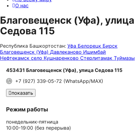
О нас
Благовещенск (Уфа), улица
Седова 115
Республика Башкортостан:
Уфа
Белорецк
Бирск
Благовещенск (Уфа)
Давлеканово
Ишимбай
Нефтекамск
село Кушнаренково
Стерлитамак
Туймазы
453431 Благовещенск (Уфа), улица Седова 115
+7 (927) 339-05-72 (WhatsApp/MAX)
показать
Режим работы
понедельник-пятница
10:00-19:00
(без перерыва)