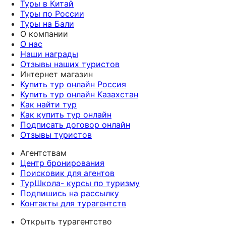
Туры в Китай
всегда была с н
Туры по России
обратной связи.
Туры на Бали
второй раз обр
О компании
поиском тура и
О нас
Тайланд, кто то
Наши награды
классно отдохн
Отзывы наших туристов
данное турагент
Интернет магазин
Купить тур онлайн Россия
Купить тур онлайн Казахстан
Как найти тур
Как купить тур онлайн
Подписать договор онлайн
Отзывы туристов
Агентствам
Центр бронирования
Поисковик для агентов
ТурШкола- курсы по туризму
Подпишись на рассылку
Контакты для турагентств
Открыть турагентство