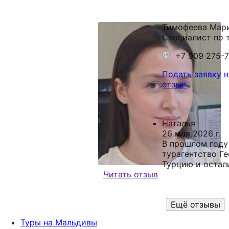
Тимофеева Мар
Специалист по 
+7 909 275-
Подать заявку н
отзыв
Наталья
26 мая 2026 г.
В прошлом году
турагентство Г
Турцию и остал
Читать отзыв
довольны. Все 
быстро, учли б
предложили не
Ещё отзывы
вариантов, из 
выбрали отдых 
Туры на Мальдивы
Очень понравил