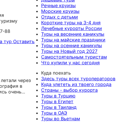
Речные круизы
Морские круизы
ия
Отдых с детьми
туризму
Короткие туры на 3-4 дня
Лечебные курорты России
77-88
Туры на весенние каникулы
Туры на майские праздники
а тур
Оставить
Туры на осенние каникулы
Туры на Новый год 2027
Самостоятельным туристам
Что купили у нас сегодня
Куда поехать
Здесь туры всех туроператоров
 летали через
Куда улететь из твоего города
еография в
Страны - выбор курорта
ись очень
Туры в Турцию
подобрали
Туры в Египет
юджет,
Туры в Таиланд
сколько
Туры в ОАЭ
которых мы
Туры во Вьетнам
в Кемере.
ась менеджер,