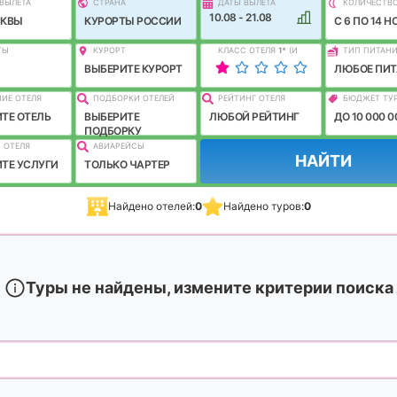
ВЫЛEТА
СТРАНА
ДАТЫ ВЫЛЕТА
КОЛИЧЕСТВ
10.08 - 21.08
СКВЫ
КУРОРТЫ РОССИИ
C 6 ПО 14 Н
ТЫ
КУРОРТ
КЛАСС ОТЕЛЯ
1
*
(И
ТИП ПИТАН
ЛУЧШЕ)
ВЫБЕРИТЕ КУРОРТ
ЛЮБОЕ ПИТ
ИЕ ОТЕЛЯ
ПОДБОРКИ ОТЕЛЕЙ
РЕЙТИНГ ОТЕЛЯ
БЮДЖЕТ ТУ
ТЕ ОТЕЛЬ
ВЫБЕРИТЕ
ЛЮБОЙ РЕЙТИНГ
ДО 10 000 0
ПОДБОРКУ
 ОТЕЛЯ
АВИАРЕЙСЫ
НАЙТИ
ТЕ УСЛУГИ
ТОЛЬКО ЧАРТЕР
Найдено отелей:
0
Найдено туров:
0
Туры не найдены, измените критерии поиска