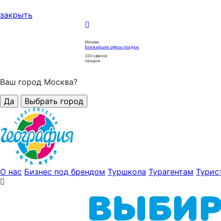
закрыть
Москва
Ближайшие офисы продаж
320
офисов
продаж
Ваш город Москва?
Да
Выбрать город
О нас
Бизнес под брендом
Туршкола
Турагентам
Турис