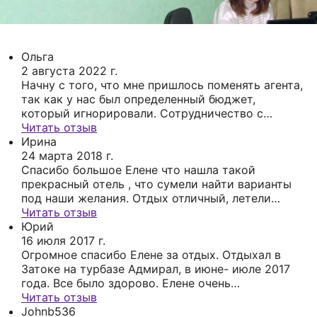
Ольга
2 августа 2022 г.
Начну с того, что мне пришлось поменять агента,
так как у нас был определенный бюджет,
который игнорировали. Сотрудничество с
Еленой-это профессионализм+индивидуальный
Читать отзыв
подход . Есть люди асы своего дела. Так вот это
Ирина
про Елену Журавлёву. Она пронянчилась со мной
24 марта 2018 г.
от брони до страхового случая во время отдыха.
Спасибо большое Елене что нашла такой
Все мои запросы были учтены: бюджет+отель
прекрасный отель , что сумели найти варианты
5*+страховки . Поэтому отдых был самый
под наши желания. Отдых отличный, летели
качественный и приятный. Говорю огромнейшее
первый раз. Отель с красивой территорией,
Читать отзыв
спасибо!!!
хорошим питанием. Не первый раз отдых
Юрий
выбираю через турагентство География.
16 июля 2017 г.
Советую!!!
Огромное спасибо Елене за отдых. Отдыхал в
Затоке на турбазе Адмирал, в июне- июле 2017
года. Все было здорово. Елене очень
внимательный, чуткий человек. И хороший
Читать отзыв
профессионал. Спасибо огромное!
Johnb536