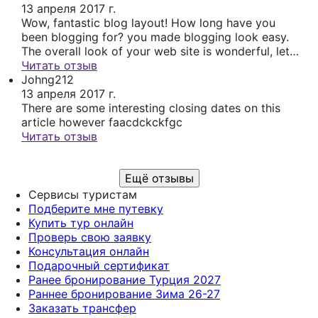
13 апреля 2017 г.
Wow, fantastic blog layout! How long have you
been blogging for? you made blogging look easy.
The overall look of your web site is wonderful, let
alone the content! gedcadeddbae
Читать отзыв
Johng212
13 апреля 2017 г.
There are some interesting closing dates on this
article however faacdckckfgc
Читать отзыв
Ещё отзывы
Сервисы туристам
Подберите мне путевку
Купить тур онлайн
Проверь свою заявку
Консультация онлайн
Подарочный сертификат
Ранее бронирование Турция 2027
Раннее бронирование Зима 26-27
Заказать трансфер