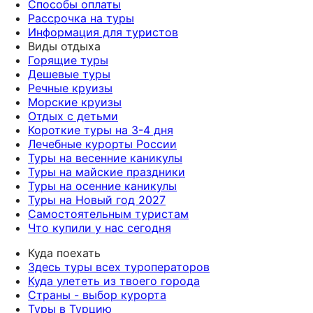
Способы оплаты
Рассрочка на туры
Информация для туристов
Виды отдыха
Горящие туры
Дешевые туры
Речные круизы
Морские круизы
Отдых с детьми
Короткие туры на 3-4 дня
Лечебные курорты России
Туры на весенние каникулы
Туры на майские праздники
Туры на осенние каникулы
Туры на Новый год 2027
Самостоятельным туристам
Что купили у нас сегодня
Куда поехать
Здесь туры всех туроператоров
Куда улететь из твоего города
Страны - выбор курорта
Туры в Турцию