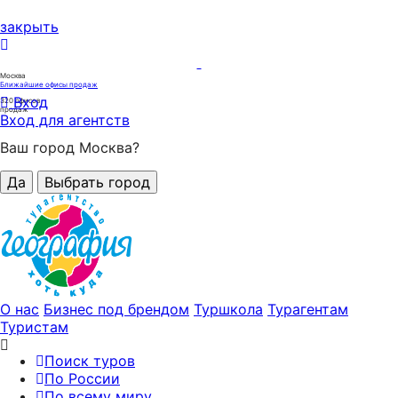
закрыть
Москва
Ближайшие офисы продаж
Вход
320
офисов
продаж
Вход для агентств
Ваш город Москва?
Да
Выбрать город
О нас
Бизнес под брендом
Туршкола
Турагентам
Туристам
Поиск туров
По России
По всему миру