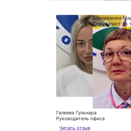
Бахчиванжи Ма
Специалист по 
г
г
Галеева Гульнара
Руководитель офиса
Читать отзыв