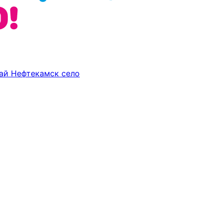
ай
Нефтекамск
село