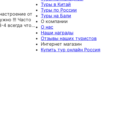
Турцию в
которая
Туры в Китай
прекрасный
помогла нам в
Туры по России
настроение от
отель, в мой
подборе тура в
Туры на Бали
ужно !!! Часто
любимый город
ОАЭ, а именно
О компании
3-4 всегда что
Кемер. Всегда
в Дубай. Были
О нас
была на связи,
там впервые и
Наши награды
все
некоторые
Отзывы наших туристов
подсказывала и
моменты были
Интернет магазин
давала
непонятны,
Купить тур онлайн Россия
рекомендации
Марианна нам
Теперь только
все
к ней, за
рассказала,
хорошим
подсказала,
отдыхом❤️
быстро и
оперативно
забронировала
нам тур и
подобрала нам
классный
отель прямо в
центре города.
Надеюсь мы и