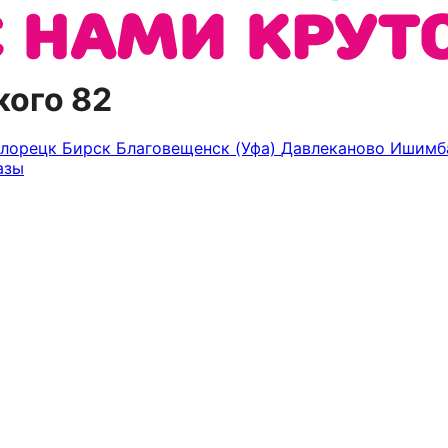
кого 82
елорецк
Бирск
Благовещенск (Уфа)
Давлеканово
Ишимб
азы