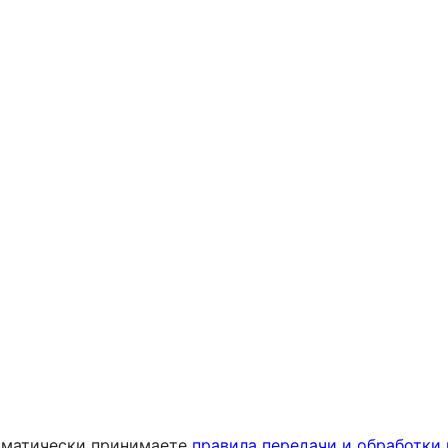
дальше будем
сотрудничать и
не раз
отправимся в
путешествия!
Буду
рекомендовать
Марианну всем
знакомым и
друзьям!
Спасибо
большое!
томатически принимаете
правила передачи и обработки