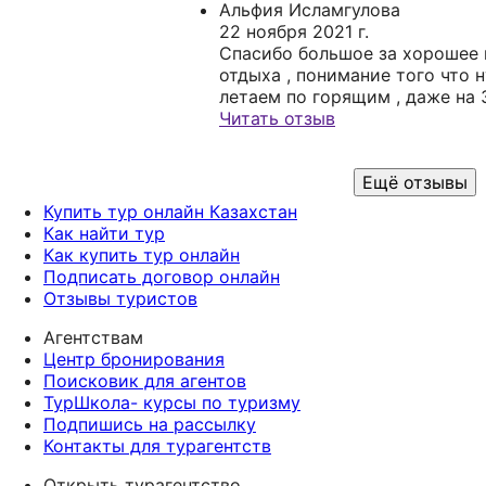
Альфия Исламгулова
22 ноября 2021 г.
Спасибо большое за хорошее 
отдыха , понимание того что н
летаем по горящим , даже на 
то приемлемое находится .
Читать отзыв
Ещё отзывы
Купить тур онлайн Казахстан
Как найти тур
Как купить тур онлайн
Подписать договор онлайн
Отзывы туристов
Агентствам
Центр бронирования
Поисковик для агентов
ТурШкола- курсы по туризму
Подпишись на рассылку
Контакты для турагентств
Открыть турагентство