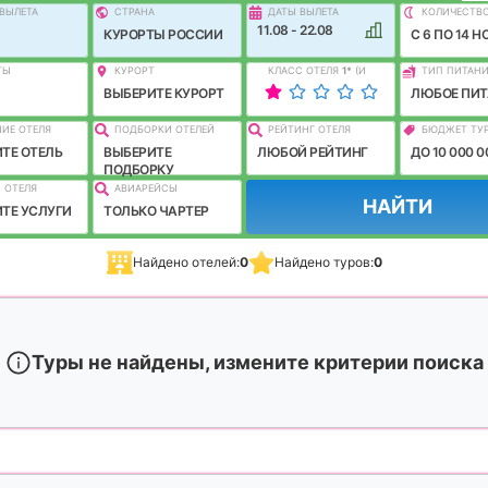
ВЫЛEТА
СТРАНА
ДАТЫ ВЫЛЕТА
КОЛИЧЕСТВ
11.08 - 22.08
КУРОРТЫ РОССИИ
C 6 ПО 14 Н
ТЫ
КУРОРТ
КЛАСС ОТЕЛЯ
1
*
(И
ТИП ПИТАН
ЛУЧШЕ)
ВЫБЕРИТЕ КУРОРТ
ЛЮБОЕ ПИТ
ИЕ ОТЕЛЯ
ПОДБОРКИ ОТЕЛЕЙ
РЕЙТИНГ ОТЕЛЯ
БЮДЖЕТ ТУ
ТЕ ОТЕЛЬ
ВЫБЕРИТЕ
ЛЮБОЙ РЕЙТИНГ
ДО 10 000 0
ПОДБОРКУ
 ОТЕЛЯ
АВИАРЕЙСЫ
НАЙТИ
ТЕ УСЛУГИ
ТОЛЬКО ЧАРТЕР
Найдено отелей:
0
Найдено туров:
0
Туры не найдены, измените критерии поиска