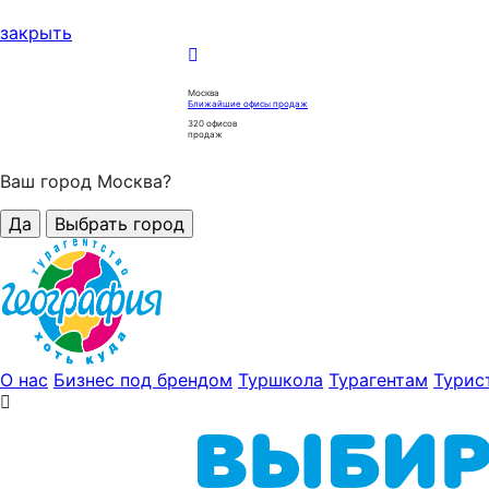
закрыть
Москва
Ближайшие офисы продаж
320
офисов
продаж
Ваш город Москва?
Да
Выбрать город
О нас
Бизнес под брендом
Туршкола
Турагентам
Турис