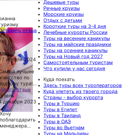
Дешевые туры
Речные круизы
Морские круизы
рианна
Отдых с детьми
туризму
Короткие туры на 3-4 дня
Оставить отзыв
Лечебные курорты России
Туры на весенние каникулы
Туры на майские праздники
Туры на осенние каникулы
Алсу
Туры на Новый год 2027
27 апреля 2024
Самостоятельным туристам
.
Что купили у нас сегодня
Самый лучшее
агентство по
Куда поехать
подбору тура!
Здесь туры всех туроператоров
Огромное
Читать отзыв
Куда улететь из твоего города
спасибо
Гузель
Страны - выбор курорта
Марианне за
4 декабря 2023
Туры в Турцию
помощь в
.
Туры в Египет
подборе и
Хочу
Туры в Таиланд
сопровождение.
поблагодарить
Туры в ОАЭ
Помогла найти
менеджера
Туры во Вьетнам
выгодный тур в
Марианну,
Туры на Мальдивы