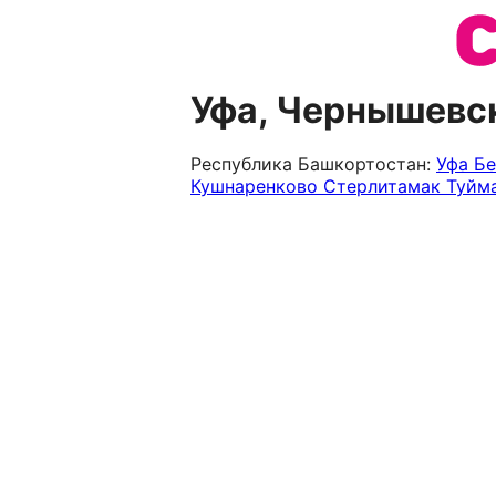
Уфа, Чернышевс
Республика Башкортостан:
Уфа
Б
Кушнаренково
Стерлитамак
Туйм