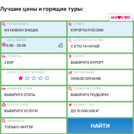
Лучшие цены и горящие туры:
0
0
0
ГОРОД ВЫЛEТА
СТРАНА
ИЗ НОВОКУЗНЕЦКА
КУРОРТЫ РОССИИ
ДАТЫ ВЫЛЕТА
КОЛИЧЕСТВО НОЧЕЙ
15.08 - 26.08
C 6 ПО 14 НОЧЕЙ
ТУРИСТЫ
КУРОРТ
2 ВЗР
ВЫБЕРИТЕ КУРОРТ
КЛАСС ОТЕЛЯ
1
*
(И ЛУЧШЕ)
ТИП ПИТАНИЯ
ЛЮБОЕ ПИТАНИЕ
НАЗВАНИЕ ОТЕЛЯ
ПОДБОРКИ ОТЕЛЕЙ
ВЫБЕРИТЕ ОТЕЛЬ
ВЫБЕРИТЕ ПОДБОРКУ
УСЛУГИ ОТЕЛЯ
БЮДЖЕТ ТУРА
ВЫБЕРИТЕ УСЛУГИ
ДО 10 000 000 ₽
АВИАРЕЙСЫ
НАЙТИ
ТОЛЬКО ЧАРТЕР