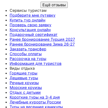
предложила нам на выбор несколько отелей и
Ещё отзывы
сразу предупредила, где и какие минусы могут
быть. В общем мы остались довольны,
Сервисы туристам
ассортимент блюд нас устроил , расстояние до
Подберите мне путевку
моря тоже и главное мы уложились в бюджет! В
Купить тур онлайн
общем отпуск удался! Спасибо ! Рекомендую,
Проверь свою заявку
девочки действительно знают что посоветовать!
Консультация онлайн
Подарочный сертификат
Ранее бронирование Турция 2027
Раннее бронирование Зима 26-27
Заказать трансфер
Способы оплаты
Рассрочка на туры
Информация для туристов
Виды отдыха
Горящие туры
Дешевые туры
Речные круизы
Морские круизы
Отдых с детьми
Короткие туры на 3-4 дня
Лечебные курорты России
Туры на весенние каникулы