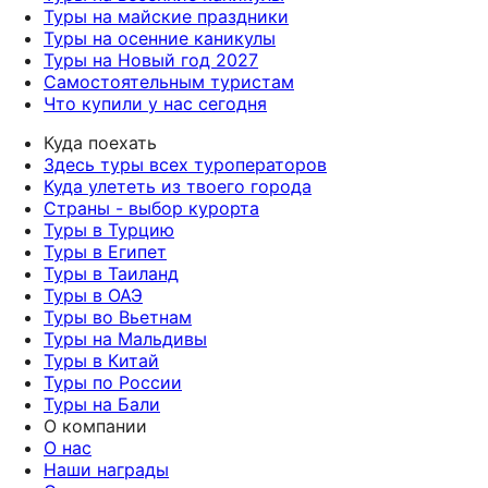
Туры на майские праздники
Туры на осенние каникулы
Туры на Новый год 2027
Самостоятельным туристам
Что купили у нас сегодня
Куда поехать
Здесь туры всех туроператоров
Куда улететь из твоего города
Страны - выбор курорта
Туры в Турцию
Туры в Египет
Туры в Таиланд
Туры в ОАЭ
Туры во Вьетнам
Туры на Мальдивы
Туры в Китай
Туры по России
Туры на Бали
О компании
О нас
Наши награды