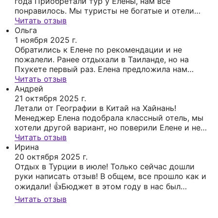
года Приобретали тур у Елены, нам все
понравилось. Мы туристы не богатые и отели
выбираем категории 3-4 звезды. Понравилось,
Читать отзыв
что Елена действительно разбирается и
Ольга
подобрала нам именно такой отель, как мы
1 ноября 2025 г.
хотели. Все рядом, магазины , массажные
Обратились к Елене по рекомендации и не
салоны, кафе и даже обменник прям при выходе
пожалели. Ранее отдыхали в Таиланде, но на
из отеля. Отель название не помню) , на пляже
Пхукете первый раз. Елена предложила нам
Карон. В общем нас все устроило, в следующий
несколько вариантов, выбрали отель на пляже
Читать отзыв
раз обратимся именно к ней! Еще и на рейс нас
Ката. Отель классный, он как бы немного в
Андрей
зарегистрировала!)
стороне и в то же время, буквально 5 минут и
21 октября 2025 г.
куча кафешек. Бронировали отель заранее,
Летали от Географии в Китай на Хайнань!
номер как на картинке, все соответствует, ни
Менеджер Елена подобрала классный отель, мы
каких сюрпризов. Еще очень понравилось то,
хотели другой вариант, но поверили Елене и не
что мы подобрали и оформили тур онлайн.
пожалели! Рекомендую, она действительно знает
Читать отзыв
Оплата также, все чеки и договор в электронном
о чем говорит!
Ирина
виде, очень удобно, и экономит время. Мне все
20 октября 2025 г.
понравилось, в следующий раз обратимся к ней,
Отдых в Турции в июле! Только сейчас дошли
рекомендую.
руки написать отзыв! В общем, все прошло как и
ожидали! 👍Бюджет в этом году в нас был
ограничен, поэтому и отель был один из самых
Читать отзыв
бюджетных. Менеджер, не помню как зовут,