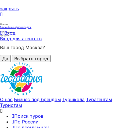
закрыть
Москва
Ближайшие офисы продаж
Вход
320
офисов
продаж
Вход для агентств
Ваш город Москва?
Да
Выбрать город
О нас
Бизнес под брендом
Туршкола
Турагентам
Туристам
Поиск туров
По России
По всему миру