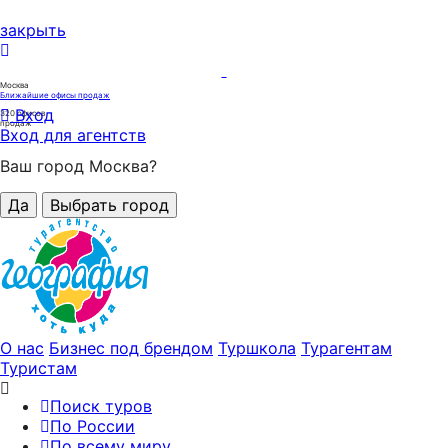
закрыть
Москва
Ближайшие офисы продаж
Вход
320
офисов
продаж
Вход для агентств
Ваш город Москва?
Да
Выбрать город
О нас
Бизнес под брендом
Туршкола
Турагентам
Туристам
Поиск туров
По России
По всему миру