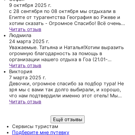
великолепны. Места на пляже были всегда.
9 октября 2025 г.
Отель и территория большие. Номер был на 6
с 28 сентября по 08 октября мы отдыхали в
этаже небольшой, балкон большой с видом на
Египте от турагентства География во Ржеве и
море. Еда разная, всё виды мяса, из
хотим сказать - Огромное Спасибо! Всё очень
морепродуктов жаренная рыба. Очень много
понравилось. Отель нам нравится, очень рады
Читать отзыв
турок, поляков и немцев, русских мало -
что доверились вам ❤️
Людмила
немножко отдохнули от наших. Обязательно, как
24 марта 2025 г.
всегда, на следующий год к Вам.
Уважаемые. Татьяна и Наталья!Хотим выразить
огромную благодарность за помощь в
организации нашего отдыха в Гоа (21.01-
01.02.2025) Вы учли все наши пожелания, и мы
Читать отзыв
прекрасно провели время, не столкнувшись ни с
Виктория
какими проблемами. Спасибо за ваш
7 марта 2025 г.
профессионализм и внимательное отношение к
Девочки, огромное спасибо за подбор тура! Не
клиентам! Мы обязательно обратимся к вам
зря мы с вами так долго выбирали, и хорошо,
снова!»🌺🌺🌺👍🏼👍🏼👍🏼Людмила,Вадим,Оксана.
что нам подтвердили именно этот отель! Мы
жили в настоящих джунглях😍 С обезьянами,
Читать отзыв
павлинами, бурундуками и варанами Территория
отеля - огромная! Очень приятные люди,
Ещё отзывы
персонал - все на высшем уровне Океан
прекрасен - есть рядом и с волнами, и без волн
Сервисы туристам
Мы в восторге !
Подберите мне путевку