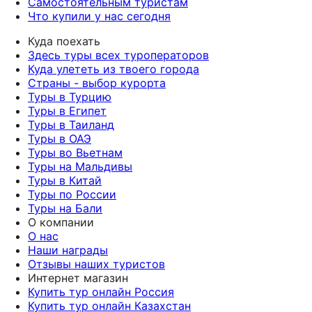
Самостоятельным туристам
Что купили у нас сегодня
Куда поехать
Здесь туры всех туроператоров
Куда улететь из твоего города
Страны - выбор курорта
Туры в Турцию
Туры в Египет
Туры в Таиланд
Туры в ОАЭ
Туры во Вьетнам
Туры на Мальдивы
Туры в Китай
Туры по России
Туры на Бали
О компании
О нас
Наши награды
Отзывы наших туристов
Интернет магазин
Купить тур онлайн Россия
Купить тур онлайн Казахстан