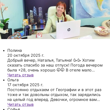
Полина
20 октября 2025 г.
Добрый вечер, Наталья, Татьяна! 🥳🥳 Хотим
сказать спасибо за наш отпуск! Погода вечером
была +28, очень хорошо 🤭🤭 В отеле мало
людей, много свободных на анимации мест, с
Читать отзыв
лежаками также 😄😄 А ещё был ночной ужин,
Ольга
даже можно нормально поесть, прям овощи,
17 октября 2025 г.
мясо, гарнир, чай, кофе, бар. Мы просто
Постоянно отдыхаем от Географии и в этот раз
вернулись отдохнувшие и довольные.
тоже и так довольны отдыхом, так зарядились
на целый год вперед. Девочки, огромное вам
спасибо: за подбор, сопровождение (если рейсы
Читать отзыв
менялись, всегда оповещали). Море и пляж
Софья