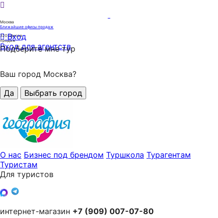
Москва
Ближайшие офисы продаж
Вход
320
офисов
продаж
Вход для агентств
Подберите мне тур
Ваш город Москва?
Да
Выбрать город
О нас
Бизнес под брендом
Туршкола
Турагентам
Туристам
Для туристов
интернет-магазин
+7 (909) 007-07-80