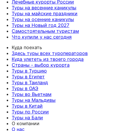
Лечебные курорты России
Туры на весенние каникулы
Туры на майские праздники
Туры на осенние каникулы
Туры на Новый год 2027
Самостоятельным туристам
Что купили у нас сегодня
Куда поехать
Здесь туры всех туроператоров
Куда улететь из твоего города
Страны - выбор курорта
Туры в Турцию
Туры в Египет
Туры в Таиланд
Туры в ОАЭ
Туры во Вьетнам
Туры на Мальдивы
Туры в Китай
Туры по России
Туры на Бали
О компании
О нас