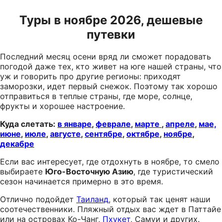
Туры в ноябре 2026, дешевые
путевки
Последний месяц осени вряд ли сможет порадовать
погодой даже тех, кто живет на юге нашей страны, что
уж и говорить про другие регионы: приходят
заморозки, идет первый снежок. Поэтому так хорошо
отправиться в теплые страны, где море, солнце,
фрукты и хорошее настроение.
Куда слетать:
в январе
,
феврале
,
марте
,
апреле
,
мае,
июне
,
июле
,
августе
,
сентябре
,
октябре
,
ноябре
,
декабре
Если вас интересует, где отдохнуть в ноябре, то смело
выбираете
Юго-Восточную Азию
, где туристический
сезон начинается примерно в это время.
Отлично подойдет
Таиланд
, который так ценят наши
соотечественники. Пляжный отдых вас ждет в Паттайе
или на островах Ко-Чанг,
Пхукет
, Самуи и других.