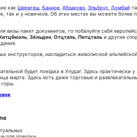
кие как
Шерегеш
,
Банное
,
Абзаково
,
Эльбрус
,
Домбай
та
, так и у новичков. Об этих местах вы можете более 
ля визы пакет документов, то побалуйте себя европей
Китцбюэль
,
Зёльден
,
Отцталь
,
Питцталь
и другие спо
дения.
ных инструкторов, насладиться живописной альпийско
зательной будет поездка в Улудаг. Здесь практически 
онца марта. Здесь есть даже торговые и развлекательн
 горы.
евок
ine
ктуальных
ые для поездки