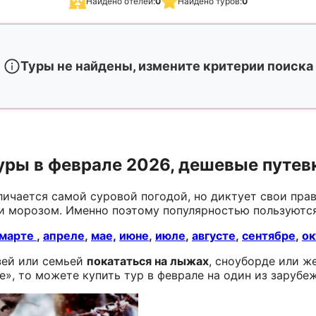
Найдено отелей:
0
Найдено туров:
0
Туры не найдены, измените критерии поиска
уры в феврале 2026, дешевые путев
личается самой суровой погодой, но диктует свои прав
 и морозом. Именно поэтому популярностью пользуютс
марте
,
апреле
,
мае,
июне
,
июле
,
августе
,
сентябре
,
ок
зей или семьей
покататься на лыжах
, сноуборде или ж
е», то можете купить тур в феврале на один из заруб