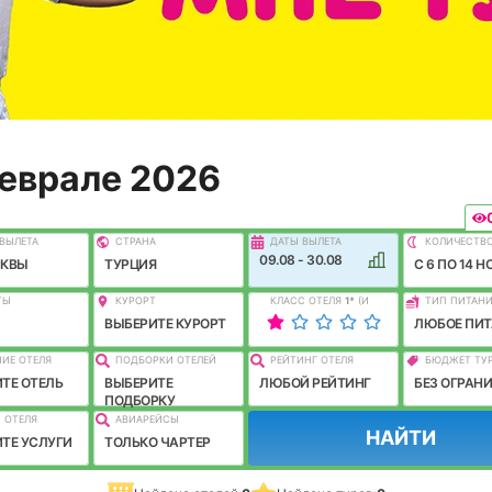
феврале 2026
ВЫЛEТА
СТРАНА
ДАТЫ ВЫЛЕТА
КОЛИЧЕСТВ
09.08 - 30.08
СКВЫ
ТУРЦИЯ
C 6 ПО 14 Н
ТЫ
КУРОРТ
КЛАСС ОТЕЛЯ
1
*
(И
ТИП ПИТАН
ЛУЧШЕ)
ВЫБЕРИТЕ КУРОРТ
ЛЮБОЕ ПИТ
ИЕ ОТЕЛЯ
ПОДБОРКИ ОТЕЛЕЙ
РЕЙТИНГ ОТЕЛЯ
БЮДЖЕТ ТУ
ТЕ ОТЕЛЬ
ВЫБЕРИТЕ
ЛЮБОЙ РЕЙТИНГ
БЕЗ ОГРАН
ПОДБОРКУ
 ОТЕЛЯ
АВИАРЕЙСЫ
НАЙТИ
ТЕ УСЛУГИ
ТОЛЬКО ЧАРТЕР