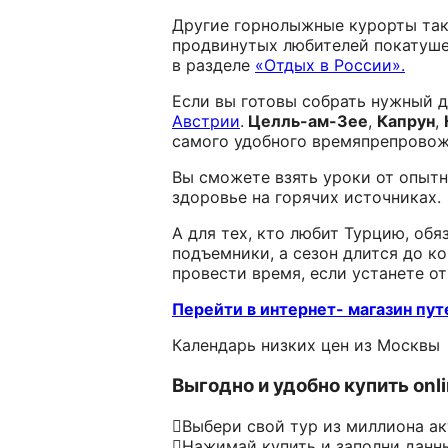
Другие горнолыжные курорты та
продвинутых любителей покатушек
в разделе
«Отдых в России».
Если вы готовы собрать нужный д
Австрии
.
Целль-ам-Зее
,
Капрун
,
самого удобного времяпрепровож
Вы сможете взять уроки от опыт
здоровье на горячих источниках.
А для тех, кто любит Турцию, обя
подъемники, а сезон длится до к
провести время, если устанете от
Перейти в интернет- магазин пут
Календарь низких цен из Москвы
Выгодно и удобно купить onl
Выбери свой тур из миллиона а
Нажимай купить и заполни данн