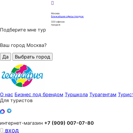
Москва
Ближайшие офисы продаж
320
офисов
продаж
Подберите мне тур
Ваш город Москва?
Да
Выбрать город
О нас
Бизнес под брендом
Туршкола
Турагентам
Турис
Для туристов
интернет-магазин
+7 (909) 007-07-80
вход