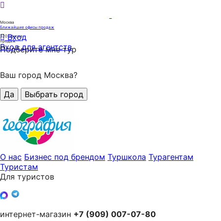
Москва
Ближайшие офисы продаж
Вход
320
офисов
продаж
Вход для агентств
Подберите мне тур
Ваш город Москва?
Да
Выбрать город
О нас
Бизнес под брендом
Туршкола
Турагентам
Туристам
Для туристов
интернет-магазин
+7 (909) 007-07-80