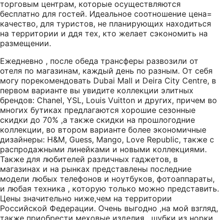
торговым центрам, которые осуществляются
бесплатно для гостей. Идеальное соотношение цена=
качество, для туристов, не планирующих находиться
на территории и ддя тех, кто желает сэкономить на
размещении.
Ежедневно , после обеда трансферы развозили от
отеля по магазинам, каждый день по разным. От себя
могу порекомендовать Dubai Mall и Deira City Centre, в
первом варианте вы увидите коллекции элитных
брендов: Chanel, YSL, Louis Vuitton и других, причем во
многих бутиках предлагаются хорошие сезонные
скидки до 70% ,а также скидки на прошлогодние
коллекции, во втором варианте более экономичные
дизайнеры: H&M, Guess, Mango, Love Republic, также с
распродажными линейками и новыми коллекциями.
Также для любителей различных гаджетов, в
магазинах и на рынках представлены последние
модели любых телефонов и ноутбуков, фотоаппараты,
и любая техника , которую только можно представить.
Цены значительно ниже,чем на территории
Российской Федерации. Очень выгодно ,на мой взгляд,
также приобрести меховые изделия , шубки из норки