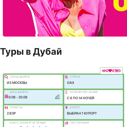
Туры в Дубай
0
0
0
ГОРОД ВЫЛEТА
СТРАНА
ИЗ МОСКВЫ
ОАЭ
ДАТЫ ВЫЛЕТА
КОЛИЧЕСТВО НОЧЕЙ
10.08 - 20.08
C 6 ПО 14 НОЧЕЙ
ТУРИСТЫ
КУРОРТ
2 ВЗР
ВЫБРАН 1 КУРОРТ
КЛАСС ОТЕЛЯ
1
*
(И ЛУЧШЕ)
ТИП ПИТАНИЯ