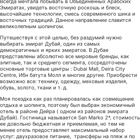
Всегда мечтала побывать в Объединенных Арабских
Эмиратах, увидеть восточную роскошь и блеск,
высочайшие технологии, смесь современного шика и
восточных традиций. Данное направление славится
великолепным шопингом.
Путешествуя с этой целью, без раздумий нужно
выбирать эмират Дубай, один из самых
демократичных и ярких эмиратов. В Дубае
представлены абсолютно все мировые бренды, как
элитные, так и среднего сегмента, сосредоточены
основные торговые центры : Dubai Mall, Deira City
Centre, Ибн батута Молл и многие другие. Приобрести
возможно все: технику, одежду, меховые изделия,
обувь, золото, ткани и т. д.
Моя поездка как раз планировалась как совмещение
отдыха и шопинга, поэтому был выбран экономичный
отель в районе Дейра ( одном из районов эмирата
Дубай). Гостиница называется San Marko 2*, стоимость
ее довольно бюджетная и приемлемая, но тем не
менее отель предоставляет максимальный набор
услуг: двухразовое питание, трансферы на пляж и по