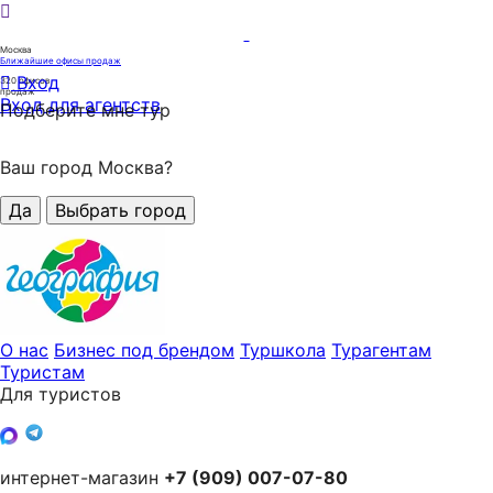
Москва
Ближайшие офисы продаж
Вход
320
офисов
продаж
Вход для агентств
Подберите мне тур
Ваш город Москва?
Да
Выбрать город
О нас
Бизнес под брендом
Туршкола
Турагентам
Туристам
Для туристов
интернет-магазин
+7 (909) 007-07-80