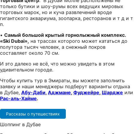
торговый центр
. В Дубай Молле расположены не
только бутики и шоу-румы всех ведущих мировых
торговых марок, но и куча развлечений вроде
гигантского аквариума, зоопарка, ресторанов и т д и т
п.
•
Самый большой крытый горнолыжный комплекс.
«Ski Dubai»,
на трассах которого может кататься до
полутора тысяч человек, а снежный покров
составляет около 70 см.
И это далеко не всё, что можно увидеть в этом
удивительном городе.
Чтобы купить тур в Эмираты, вы можете заполнить
заявку и наши менеджеры подберут варианты отдыха
в Дубае,
Абу-Даби
,
Аджмане
,
Фуджейре
,
Шардже
или
Рас-аль-Хайме
.
Рассказы о путешествиях
Шоппинг в Дубае