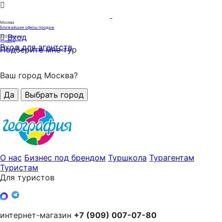
Москва
Ближайшие офисы продаж
Вход
320
офисов
продаж
Вход для агентств
Подберите мне тур
Ваш город Москва?
Да
Выбрать город
О нас
Бизнес под брендом
Туршкола
Турагентам
Туристам
Для туристов
интернет-магазин
+7 (909) 007-07-80