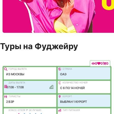
Туры на Фуджейру
0
0
0
ГОРОД ВЫЛEТА
СТРАНА
ИЗ МОСКВЫ
ОАЭ
ДАТЫ ВЫЛЕТА
КОЛИЧЕСТВО НОЧЕЙ
07.08 - 17.08
C 6 ПО 14 НОЧЕЙ
ТУРИСТЫ
КУРОРТ
2 ВЗР
ВЫБРАН 1 КУРОРТ
КЛАСС ОТЕЛЯ
1
*
(И ЛУЧШЕ)
ТИП ПИТАНИЯ