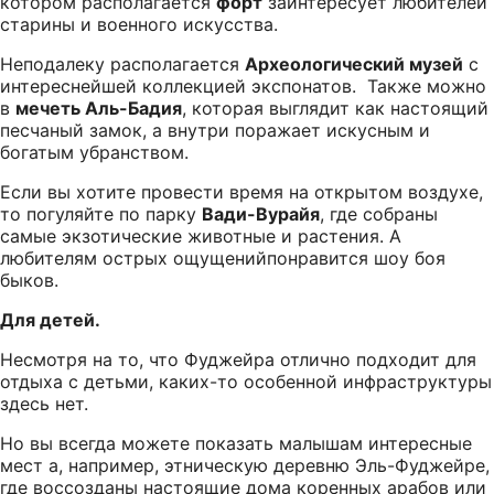
котором располагается
форт
заинтересует любителей
старины и военного искусства.
Неподалеку располагается
Археологический музей
с
интереснейшей коллекцией экспонатов. Также можно
в
мечеть Аль-Бадия
, которая выглядит как настоящий
песчаный замок, а внутри поражает искусным и
богатым убранством.
Если вы хотите провести время на открытом воздухе,
то погуляйте по парку
Вади-Вурайя
, где собраны
самые экзотические животные и растения. А
любителям острых ощущенийпонравится шоу боя
быков.
Для детей.
Несмотря на то, что Фуджейра отлично подходит для
отдыха с детьми, каких-то особенной инфраструктуры
здесь нет.
Но вы всегда можете показать малышам интересные
мест а, например, этническую деревню Эль-Фуджейре,
где воссозданы настоящие дома коренных арабов или