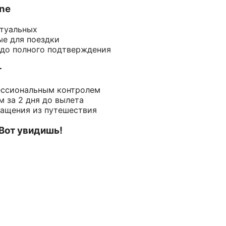
ine
ктуальных
ые для поездки
 до полного подтверждения
т
ессиональным контролем
 за 2 дня до вылета
ращения из путешествия
 Вот увидишь!