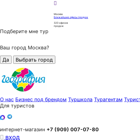
Москва
Ближайшие офисы продаж
320
офисов
продаж
Подберите мне тур
Ваш город Москва?
Да
Выбрать город
О нас
Бизнес под брендом
Туршкола
Турагентам
Турис
Для туристов
интернет-магазин
+7 (909) 007-07-80
вход