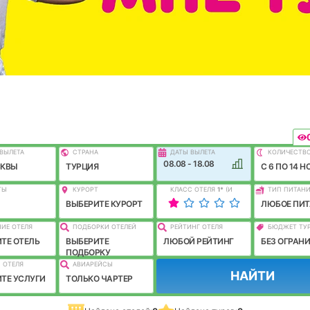
ВЫЛEТА
СТРАНА
ДАТЫ ВЫЛЕТА
КОЛИЧЕСТВ
08.08 - 18.08
СКВЫ
ТУРЦИЯ
C 6 ПО 14 Н
ТЫ
КУРОРТ
КЛАСС ОТЕЛЯ
1
*
(И
ТИП ПИТАН
ЛУЧШЕ)
ВЫБЕРИТЕ КУРОРТ
ЛЮБОЕ ПИТ
ИЕ ОТЕЛЯ
ПОДБОРКИ ОТЕЛЕЙ
РЕЙТИНГ ОТЕЛЯ
БЮДЖЕТ ТУ
ТЕ ОТЕЛЬ
ВЫБЕРИТЕ
ЛЮБОЙ РЕЙТИНГ
БЕЗ ОГРАН
ПОДБОРКУ
 ОТЕЛЯ
АВИАРЕЙСЫ
НАЙТИ
ТЕ УСЛУГИ
ТОЛЬКО ЧАРТЕР