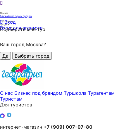
Москва
Ближайшие офисы продаж
Вход
320
офисов
продаж
Вход для агентств
Подберите мне тур
Ваш город Москва?
Да
Выбрать город
О нас
Бизнес под брендом
Туршкола
Турагентам
Туристам
Для туристов
интернет-магазин
+7 (909) 007-07-80