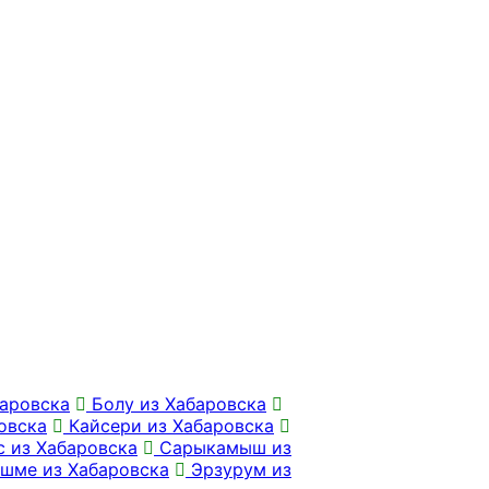
аровска
Болу из Хабаровска
овска
Кайсери из Хабаровска
 из Хабаровска
Сарыкамыш из
шме из Хабаровска
Эрзурум из