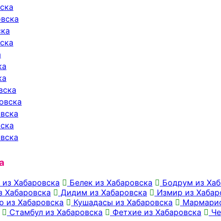
вска
овска
ска
вска
а
ка
ка
вска
ровска
овска
вска
овска
а
 из Хабаровска
Белек из Хабаровска
Бодрум из Хаб
з Хабаровска
Дидим из Хабаровска
Измир из Хабар
р из Хабаровска
Кушадасы из Хабаровска
Мармарис
Стамбул из Хабаровска
Фетхие из Хабаровска
Че