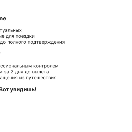
ine
ктуальных
ые для поездки
 до полного подтверждения
т
ессиональным контролем
 за 2 дня до вылета
ращения из путешествия
 Вот увидишь!