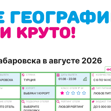
абаровска в августе 2026
ВЫЛEТА
СТРАНА
ДАТЫ ВЫЛЕТА
КОЛИЧЕСТВ
01.08 - 22.08
АРОВСКА
ТУРЦИЯ
C 6 ПО 14 Н
ТЫ
КУРОРТ
КЛАСС ОТЕЛЯ
1
*
(И
ТИП ПИТАН
ЛУЧШЕ)
ВЫБРАН 1 КУРОРТ
ЛЮБОЕ ПИТ
ИЕ ОТЕЛЯ
ПОДБОРКИ ОТЕЛЕЙ
РЕЙТИНГ ОТЕЛЯ
БЮДЖЕТ ТУ
ТЕ ОТЕЛЬ
ВЫБЕРИТЕ
ЛЮБОЙ РЕЙТИНГ
ДО 5 000 00
ПОДБОРКУ