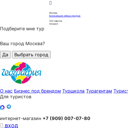
Москва
Ближайшие офисы продаж
320
офисов
продаж
Подберите мне тур
Ваш город Москва?
Да
Выбрать город
О нас
Бизнес под брендом
Туршкола
Турагентам
Турис
Для туристов
интернет-магазин
+7 (909) 007-07-80
вход