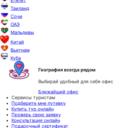
Египет
Таиланд
Сочи
ОАЭ
Мальдивы
Китай
Вьетнам
Куба
География всегда рядом
Выбирай удобный для себя офис
Ближайший офис
Сервисы туристам
Подберите мне путевку
Купить тур онлайн
Проверь свою заявку
Консультация онлайн
Подарочный сертификат