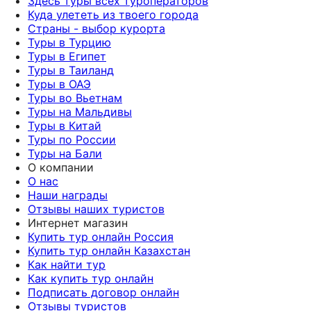
Здесь туры всех туроператоров
Куда улететь из твоего города
Страны - выбор курорта
Туры в Турцию
Туры в Египет
Туры в Таиланд
Туры в ОАЭ
Туры во Вьетнам
Туры на Мальдивы
Туры в Китай
Туры по России
Туры на Бали
О компании
О нас
Наши награды
Отзывы наших туристов
Интернет магазин
Купить тур онлайн Россия
Купить тур онлайн Казахстан
Как найти тур
Как купить тур онлайн
Подписать договор онлайн
Отзывы туристов