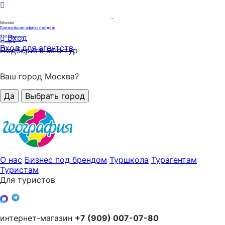
Москва
Ближайшие офисы продаж
Вход
320
офисов
продаж
Вход для агентств
Подберите мне тур
Ваш город Москва?
Да
Выбрать город
О нас
Бизнес под брендом
Туршкола
Турагентам
Туристам
Для туристов
интернет-магазин
+7 (909) 007-07-80