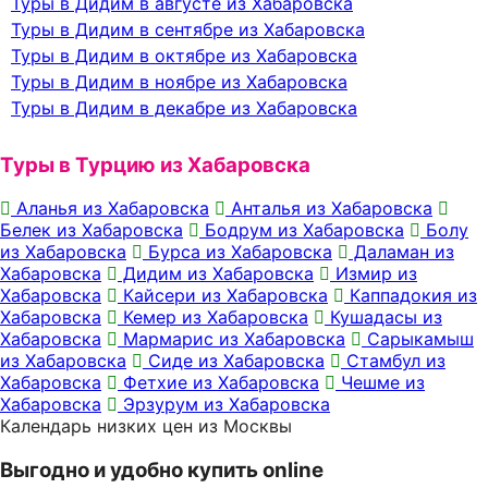
Туры в Дидим в августе из Хабаровска
Туры в Дидим в сентябре из Хабаровска
Туры в Дидим в октябре из Хабаровска
Туры в Дидим в ноябре из Хабаровска
Туры в Дидим в декабре из Хабаровска
Туры в Турцию из Хабаровска
Аланья из Хабаровска
Анталья из Хабаровска
Белек из Хабаровска
Бодрум из Хабаровска
Болу
из Хабаровска
Бурса из Хабаровска
Даламан из
Хабаровска
Дидим из Хабаровска
Измир из
Хабаровска
Кайсери из Хабаровска
Каппадокия из
Хабаровска
Кемер из Хабаровска
Кушадасы из
Хабаровска
Мармарис из Хабаровска
Сарыкамыш
из Хабаровска
Сиде из Хабаровска
Стамбул из
Хабаровска
Фетхие из Хабаровска
Чешме из
Хабаровска
Эрзурум из Хабаровска
Календарь низких цен из Москвы
Выгодно и удобно купить online