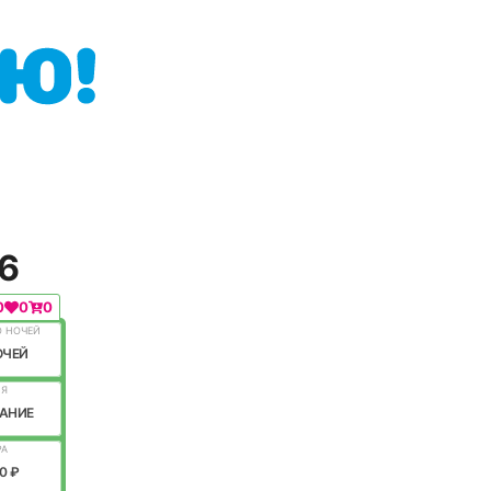
26
0
0
0
О НОЧЕЙ
ОЧЕЙ
ИЯ
АНИЕ
РА
0 ₽