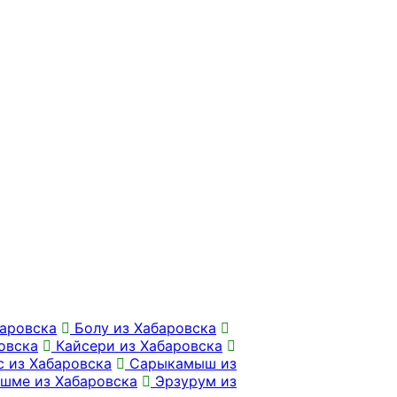
аровска
Болу из Хабаровска
овска
Кайсери из Хабаровска
 из Хабаровска
Сарыкамыш из
шме из Хабаровска
Эрзурум из