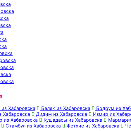
овска
ровска
вска
овска
ка
ска
ска
ровска
аровска
ровска
овска
ровска
а
 из Хабаровска
Белек из Хабаровска
Бодрум из Хаб
з Хабаровска
Дидим из Хабаровска
Измир из Хабар
р из Хабаровска
Кушадасы из Хабаровска
Мармарис
Стамбул из Хабаровска
Фетхие из Хабаровска
Че