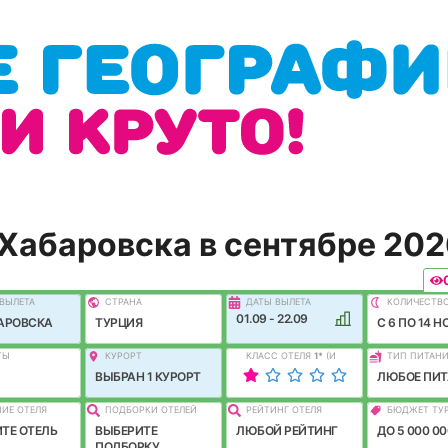
 Хабаровска в сентябре 20
ВЫЛEТА
СТРАНА
ДАТЫ ВЫЛЕТА
КОЛИЧЕСТВ
01.09 - 22.09
АРОВСКА
ТУРЦИЯ
C 6 ПО 14 Н
ТЫ
КУРОРТ
КЛАСС ОТЕЛЯ
1
*
(И
ТИП ПИТАН
ЛУЧШЕ)
ВЫБРАН 1 КУРОРТ
ЛЮБОЕ ПИТ
ИЕ ОТЕЛЯ
ПОДБОРКИ ОТЕЛЕЙ
РЕЙТИНГ ОТЕЛЯ
БЮДЖЕТ ТУ
ТЕ ОТЕЛЬ
ВЫБЕРИТЕ
ЛЮБОЙ РЕЙТИНГ
ДО 5 000 00
ПОДБОРКУ