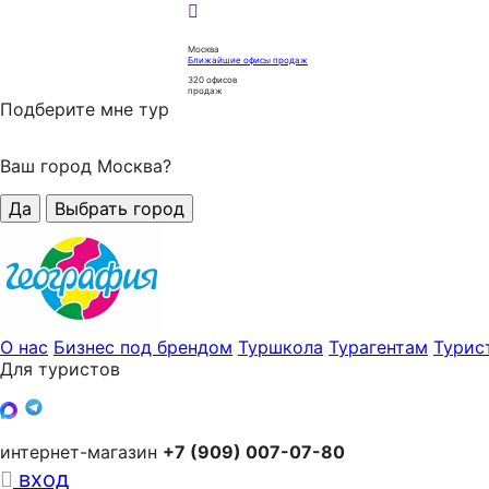
Москва
Ближайшие офисы продаж
320
офисов
продаж
Подберите мне тур
Ваш город Москва?
Да
Выбрать город
О нас
Бизнес под брендом
Туршкола
Турагентам
Турис
Для туристов
интернет-магазин
+7 (909) 007-07-80
вход