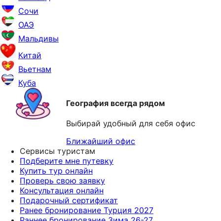
Сочи
ОАЭ
Мальдивы
Китай
Вьетнам
Куба
География всегда рядом
Выбирай удобный для себя офис
Ближайший офис
Сервисы туристам
Подберите мне путевку
Купить тур онлайн
Проверь свою заявку
Консультация онлайн
Подарочный сертификат
Ранее бронирование Турция 2027
Раннее бронирование Зима 26-27