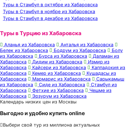
Туры в Стамбул в октябре из Хабаровска
Туры в Стамбул в ноябре из Хабаровска
Туры в Стамбул в декабре из Хабаровска
Туры в Турцию из Хабаровска
Аланья из Хабаровска
Анталья из Хабаровска
Белек из Хабаровска
Бодрум из Хабаровска
Болу
из Хабаровска
Бурса из Хабаровска
Даламан из
Хабаровска
Дидим из Хабаровска
Измир из
Хабаровска
Кайсери из Хабаровска
Каппадокия из
Хабаровска
Кемер из Хабаровска
Кушадасы из
Хабаровска
Мармарис из Хабаровска
Сарыкамыш
из Хабаровска
Сиде из Хабаровска
Стамбул из
Хабаровска
Фетхие из Хабаровска
Чешме из
Хабаровска
Эрзурум из Хабаровска
Календарь низких цен из Москвы
Выгодно и удобно купить online
Выбери свой тур из миллиона актуальных