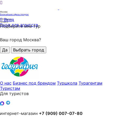
Москва
Ближайшие офисы продаж
Вход
320
офисов
продаж
Вход для агентств
Подберите мне тур
Ваш город Москва?
Да
Выбрать город
О нас
Бизнес под брендом
Туршкола
Турагентам
Туристам
Для туристов
интернет-магазин
+7 (909) 007-07-80