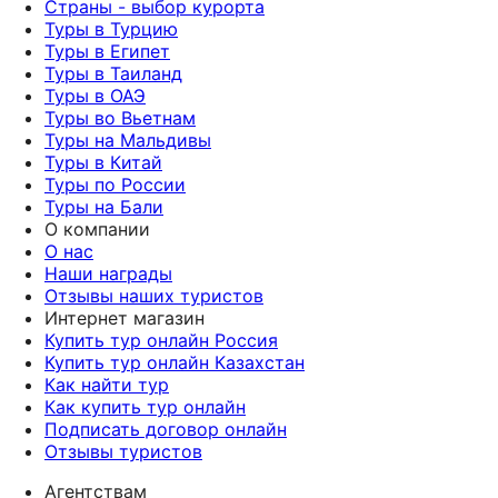
Страны - выбор курорта
Туры в Турцию
Туры в Египет
Туры в Таиланд
Туры в ОАЭ
Туры во Вьетнам
Туры на Мальдивы
Туры в Китай
Туры по России
Туры на Бали
О компании
О нас
Наши награды
Отзывы наших туристов
Интернет магазин
Купить тур онлайн Россия
Купить тур онлайн Казахстан
Как найти тур
Как купить тур онлайн
Подписать договор онлайн
Отзывы туристов
Агентствам