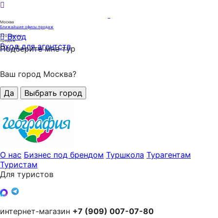
Москва
Ближайшие офисы продаж
Вход
320
офисов
продаж
Вход для агентств
Подберите мне тур
Ваш город Москва?
Да
Выбрать город
О нас
Бизнес под брендом
Туршкола
Турагентам
Туристам
Для туристов
интернет-магазин
+7 (909) 007-07-80