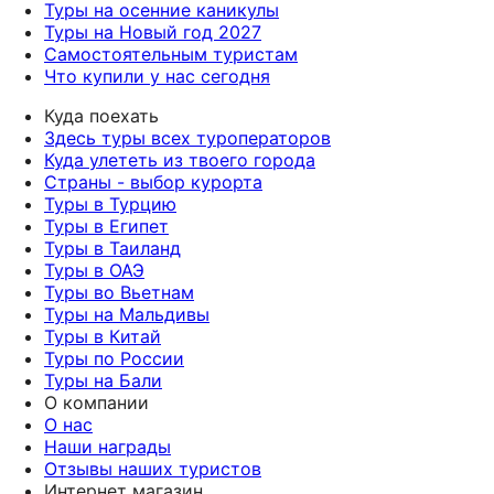
Туры на осенние каникулы
Туры на Новый год 2027
Самостоятельным туристам
Что купили у нас сегодня
Куда поехать
Здесь туры всех туроператоров
Куда улететь из твоего города
Страны - выбор курорта
Туры в Турцию
Туры в Египет
Туры в Таиланд
Туры в ОАЭ
Туры во Вьетнам
Туры на Мальдивы
Туры в Китай
Туры по России
Туры на Бали
О компании
О нас
Наши награды
Отзывы наших туристов
Интернет магазин