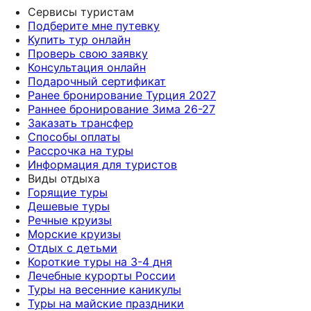
Сервисы туристам
Подберите мне путевку
Купить тур онлайн
Проверь свою заявку
Консультация онлайн
Подарочный сертификат
Ранее бронирование Турция 2027
Раннее бронирование Зима 26-27
Заказать трансфер
Способы оплаты
Рассрочка на туры
Информация для туристов
Виды отдыха
Горящие туры
Дешевые туры
Речные круизы
Морские круизы
Отдых с детьми
Короткие туры на 3-4 дня
Лечебные курорты России
Туры на весенние каникулы
Туры на майские праздники