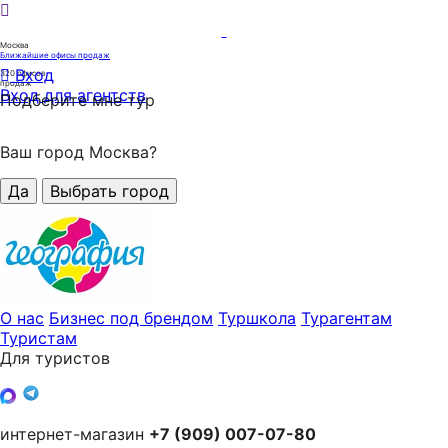
Москва
Ближайшие офисы продаж
Вход
320
офисов
продаж
Вход для агентств
Подберите мне тур
Ваш город Москва?
Да
Выбрать город
О нас
Бизнес под брендом
Туршкола
Турагентам
Туристам
Для туристов
интернет-магазин
+7 (909) 007-07-80