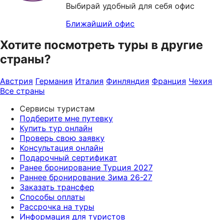
Выбирай удобный для себя офис
Ближайший офис
Хотите посмотреть туры в другие
страны?
Австрия
Германия
Италия
Финляндия
Франция
Чехия
Все страны
Сервисы туристам
Подберите мне путевку
Купить тур онлайн
Проверь свою заявку
Консультация онлайн
Подарочный сертификат
Ранее бронирование Турция 2027
Раннее бронирование Зима 26-27
Заказать трансфер
Способы оплаты
Рассрочка на туры
Информация для туристов