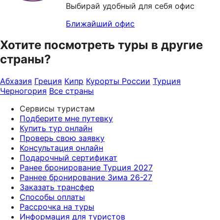
Выбирай удобный для себя офис
Ближайший офис
Хотите посмотреть туры в другие
страны?
Абхазия
Греция
Кипр
Курорты России
Турция
Черногория
Все страны
Сервисы туристам
Подберите мне путевку
Купить тур онлайн
Проверь свою заявку
Консультация онлайн
Подарочный сертификат
Ранее бронирование Турция 2027
Раннее бронирование Зима 26-27
Заказать трансфер
Способы оплаты
Рассрочка на туры
Информация для туристов