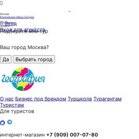
Москва
Ближайшие офисы продаж
Вход
320
офисов
продаж
Вход для агентств
Подберите мне тур
Ваш город Москва?
Да
Выбрать город
О нас
Бизнес под брендом
Туршкола
Турагентам
Туристам
Для туристов
интернет-магазин
+7 (909) 007-07-80