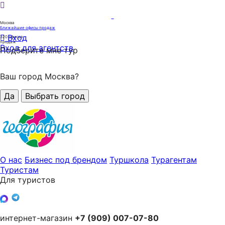
Москва
Ближайшие офисы продаж
Вход
320
офисов
продаж
Вход для агентств
Подберите мне тур
Ваш город Москва?
Да
Выбрать город
О нас
Бизнес под брендом
Туршкола
Турагентам
Туристам
Для туристов
интернет-магазин
+7 (909) 007-07-80