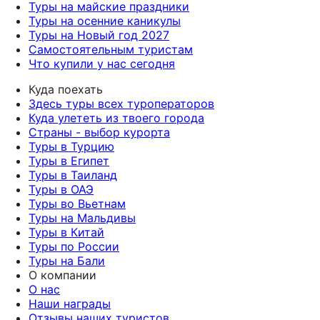
Туры на майские праздники
Туры на осенние каникулы
Туры на Новый год 2027
Самостоятельным туристам
Что купили у нас сегодня
Куда поехать
Здесь туры всех туроператоров
Куда улететь из твоего города
Страны - выбор курорта
Туры в Турцию
Туры в Египет
Туры в Таиланд
Туры в ОАЭ
Туры во Вьетнам
Туры на Мальдивы
Туры в Китай
Туры по России
Туры на Бали
О компании
О нас
Наши награды
Отзывы наших туристов