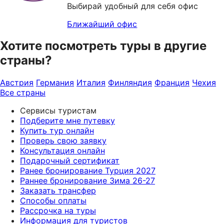
Выбирай удобный для себя офис
Ближайший офис
Хотите посмотреть туры в другие
страны?
Австрия
Германия
Италия
Финляндия
Франция
Чехия
Все страны
Сервисы туристам
Подберите мне путевку
Купить тур онлайн
Проверь свою заявку
Консультация онлайн
Подарочный сертификат
Ранее бронирование Турция 2027
Раннее бронирование Зима 26-27
Заказать трансфер
Способы оплаты
Рассрочка на туры
Информация для туристов