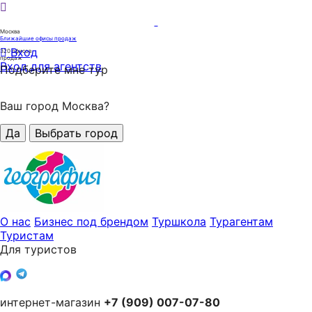
Москва
Ближайшие офисы продаж
Вход
320
офисов
продаж
Вход для агентств
Подберите мне тур
Ваш город Москва?
Да
Выбрать город
О нас
Бизнес под брендом
Туршкола
Турагентам
Туристам
Для туристов
интернет-магазин
+7 (909) 007-07-80