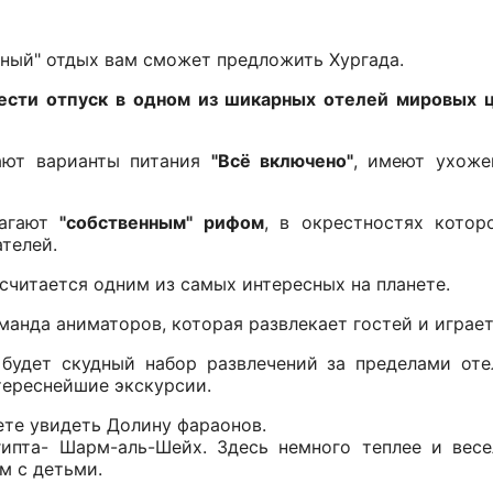
ьный" отдых вам сможет предложить Хургада.
ести отпуск в одном из шикарных отелей мировых 
гают варианты питания
"Всё включено"
, имеют ухож
лагают
"собственным" рифом
, в окрестностях кото
телей.
 считается одним из самых интересных на планете.
оманда аниматоров, которая развлекает гостей и играе
будет скудный набор развлечений за пределами отел
тереснейшие экскурсии.
ете увидеть Долину фараонов.
ипта- Шарм-аль-Шейх. Здесь немного теплее и весел
м с детьми.