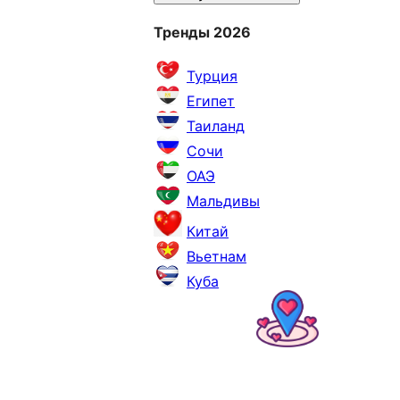
Тренды 2026
Турция
Египет
Таиланд
Сочи
ОАЭ
Мальдивы
Китай
Вьетнам
Куба