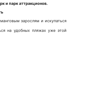
рк и парк аттракционов.
ть
 манговым зарослям и искупаться
ься на удобных пляжах уже этой