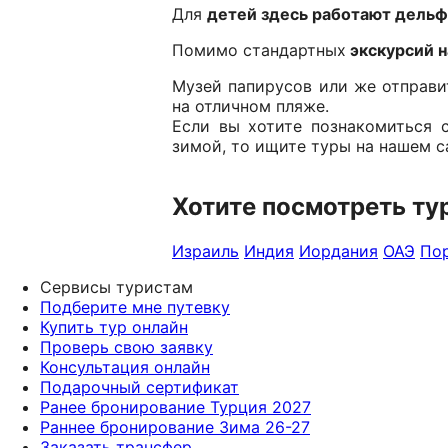
Для
детей здесь работают дельфи
Помимо стандартных
экскурсий н
Музей папирусов или же отправи
на отличном пляже.
Если вы хотите познакомиться 
зимой, то ищите туры на нашем са
Хотите посмотреть ту
Израиль
Индия
Иордания
ОАЭ
Пор
Сервисы туристам
Подберите мне путевку
Купить тур онлайн
Проверь свою заявку
Консультация онлайн
Подарочный сертификат
Ранее бронирование Турция 2027
Раннее бронирование Зима 26-27
Заказать трансфер