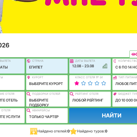
026
ВЫЛEТА
СТРАНА
ДАТЫ ВЫЛЕТА
КОЛИЧЕСТВ
12.08 - 23.08
МАТЫ
ЕГИПЕТ
C 6 ПО 14 Н
ТЫ
КУРОРТ
КЛАСС ОТЕЛЯ
1
*
(И
ТИП ПИТАН
ЛУЧШЕ)
ВЫБЕРИТЕ КУРОРТ
ЛЮБОЕ ПИТ
ИЕ ОТЕЛЯ
ПОДБОРКИ ОТЕЛЕЙ
РЕЙТИНГ ОТЕЛЯ
БЮДЖЕТ ТУ
ТЕ ОТЕЛЬ
ВЫБЕРИТЕ
ЛЮБОЙ РЕЙТИНГ
ДО 10 000 0
ПОДБОРКУ
 ОТЕЛЯ
АВИАРЕЙСЫ
НАЙТИ
ТЕ УСЛУГИ
ТОЛЬКО ЧАРТЕР
Найдено отелей:
0
Найдено туров:
0