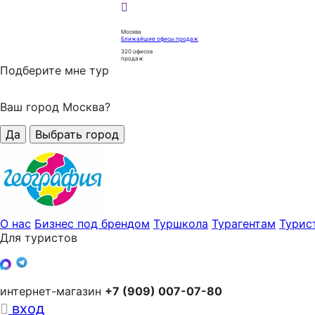
Москва
Ближайшие офисы продаж
320
офисов
продаж
Подберите мне тур
Ваш город Москва?
Да
Выбрать город
О нас
Бизнес под брендом
Туршкола
Турагентам
Турис
Для туристов
интернет-магазин
+7 (909) 007-07-80
вход