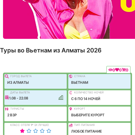
Туры во Вьетнам из Алматы 2026
0
0
0
ГОРОД ВЫЛEТА
СТРАНА
ИЗ АЛМАТЫ
ВЬЕТНАМ
ДАТЫ ВЫЛЕТА
КОЛИЧЕСТВО НОЧЕЙ
11.08 - 22.08
C 6 ПО 14 НОЧЕЙ
ТУРИСТЫ
КУРОРТ
2 ВЗР
ВЫБЕРИТЕ КУРОРТ
КЛАСС ОТЕЛЯ
1
*
(И ЛУЧШЕ)
ТИП ПИТАНИЯ
ЛЮБОЕ ПИТАНИЕ