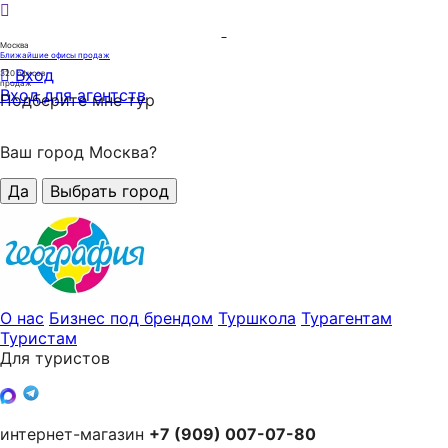
Москва
Ближайшие офисы продаж
Вход
320
офисов
продаж
Вход для агентств
Подберите мне тур
Ваш город Москва?
Да
Выбрать город
О нас
Бизнес под брендом
Туршкола
Турагентам
Туристам
Для туристов
интернет-магазин
+7 (909) 007-07-80