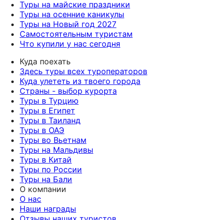
Туры на майские праздники
Туры на осенние каникулы
Туры на Новый год 2027
Самостоятельным туристам
Что купили у нас сегодня
Куда поехать
Здесь туры всех туроператоров
Куда улететь из твоего города
Страны - выбор курорта
Туры в Турцию
Туры в Египет
Туры в Таиланд
Туры в ОАЭ
Туры во Вьетнам
Туры на Мальдивы
Туры в Китай
Туры по России
Туры на Бали
О компании
О нас
Наши награды
Отзывы наших туристов