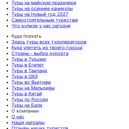
Туры на майские праздники
Туры на осенние каникулы
Туры на Новый год 2027
Самостоятельным туристам
Что купили у нас сегодня
Куда поехать
Здесь туры всех туроператоров
Куда улететь из твоего города
Страны - выбор курорта
Туры в Турцию
Туры в Египет
Туры в Таиланд
Туры в ОАЭ
Туры во Вьетнам
Туры на Мальдивы
Туры в Китай
Туры по России
Туры на Бали
О компании
О нас
Наши награды
Отзывы наших туристов