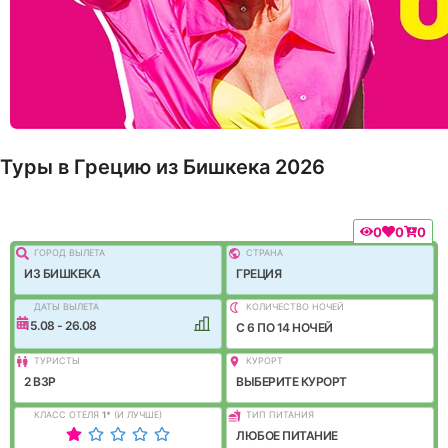
Туры в Грецию из Бишкека 2026
0
0
0
ГОРОД ВЫЛEТА
СТРАНА
ИЗ БИШКЕКА
ГРЕЦИЯ
ДАТЫ ВЫЛЕТА
КОЛИЧЕСТВО НОЧЕЙ
15.08 - 26.08
C 6 ПО 14 НОЧЕЙ
ТУРИСТЫ
КУРОРТ
2 ВЗР
ВЫБЕРИТЕ КУРОРТ
КЛАСС ОТЕЛЯ
1
*
(И ЛУЧШЕ)
ТИП ПИТАНИЯ
ЛЮБОЕ ПИТАНИЕ