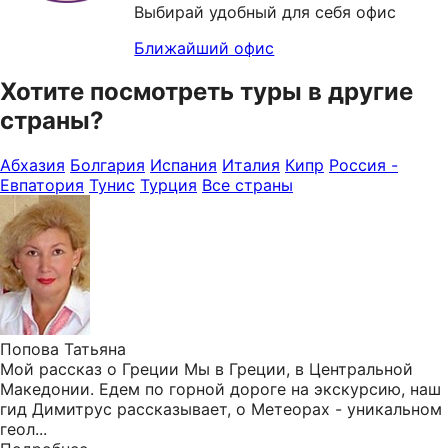
Выбирай удобный для себя офис
Ближайший офис
Хотите посмотреть туры в другие
страны?
Абхазия
Болгария
Испания
Италия
Кипр
Россия -
Евпатория
Тунис
Турция
Все страны
Попова Татьяна
Мой рассказ о Греции Мы в Греции, в Центральной
Македонии. Едем по горной дороге на экскурсию, наш
гид Димитрус рассказывает, о Метеорах - уникальном
геол...