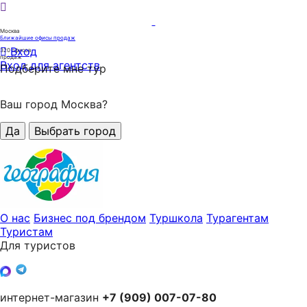
Москва
Ближайшие офисы продаж
Вход
320
офисов
продаж
Вход для агентств
Подберите мне тур
Ваш город Москва?
Да
Выбрать город
О нас
Бизнес под брендом
Туршкола
Турагентам
Туристам
Для туристов
интернет-магазин
+7 (909) 007-07-80