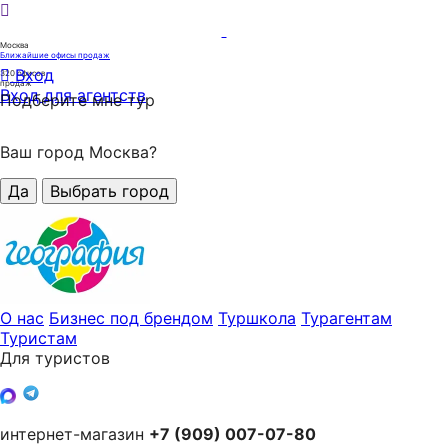
Москва
Ближайшие офисы продаж
Вход
320
офисов
продаж
Вход для агентств
Подберите мне тур
Ваш город Москва?
Да
Выбрать город
О нас
Бизнес под брендом
Туршкола
Турагентам
Туристам
Для туристов
интернет-магазин
+7 (909) 007-07-80