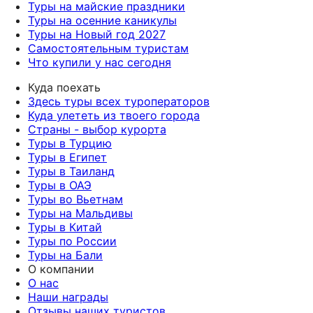
Туры на майские праздники
Туры на осенние каникулы
Туры на Новый год 2027
Самостоятельным туристам
Что купили у нас сегодня
Куда поехать
Здесь туры всех туроператоров
Куда улететь из твоего города
Страны - выбор курорта
Туры в Турцию
Туры в Египет
Туры в Таиланд
Туры в ОАЭ
Туры во Вьетнам
Туры на Мальдивы
Туры в Китай
Туры по России
Туры на Бали
О компании
О нас
Наши награды
Отзывы наших туристов