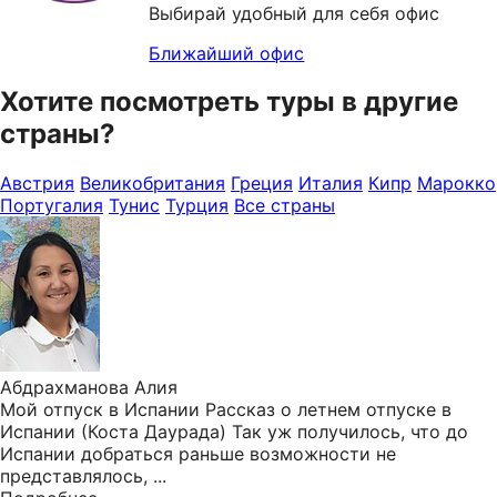
Выбирай удобный для себя офис
Ближайший офис
Хотите посмотреть туры в другие
страны?
Австрия
Великобритания
Греция
Италия
Кипр
Марокко
Португалия
Тунис
Турция
Все страны
Абдрахманова Алия
Мой отпуск в Испании Рассказ о летнем отпуске в
Испании (Коста Даурада) Так уж получилось, что до
Испании добраться раньше возможности не
представлялось, ...